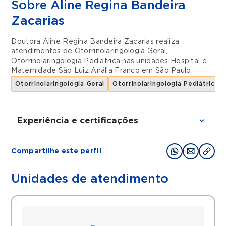
Sobre Aline Regina Bandeira
Zacarias
Doutora Aline Regina Bandeira Zacarias realiza
atendimentos de
Otorrinolaringologia Geral
,
Otorrinolaringologia Pediátrica
nas unidades
Hospital e
Maternidade São Luiz Anália Franco
em
São Paulo
.
Otorrinolaringologia Geral
Otorrinolaringologia Pediátrica
Experiência e certificações
Graduações
Compartilhe este perfil
Faculdade de ciências Medicas de Santos -
Lusíadas
Unidades de atendimento
Residência Medica em Otorrinolaringologia
pelo Hospital CEMA
Fellow em Rinologia pelo Hospital CEMA