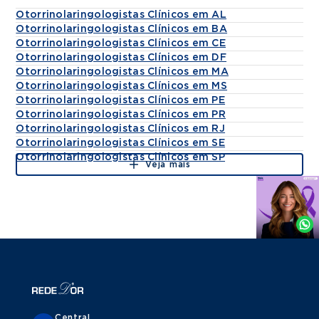
oferecendo um atendimento humanizado e
Otorrinolaringologistas Clínicos em AL
individualizado.
Otorrinolaringologistas Clínicos em BA
Atende crianças
Otorrinolaringologistas Clínicos em CE
adultos e idosos
Otorrinolaringologistas Clínicos em DF
sempre com uma abordagem cuidadosa
Otorrinolaringologistas Clínicos em MA
Otorrinolaringologistas Clínicos em MS
linguagem clara e atenção às
Otorrinolaringologistas Clínicos em PE
particularidades de cada fase da vida.
Otorrinolaringologistas Clínicos em PR
Otorrinolaringologistas Clínicos em RJ
Títulos
Otorrinolaringologistas Clínicos em SE
Otorrinolaringologistas Clínicos em SP
Titulo de Otorrinolaringologista pela
Veja mais
ABORL
Agende
por
Whatsapp
Central