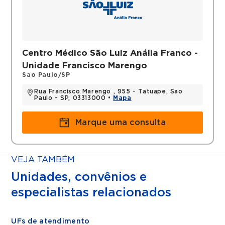
Filiações
Associação Brasileira de
Otorrinolaringologia
Centro Médico São Luiz Anália Franco -
Histórico
Unidade Francisco Marengo
Sao Paulo/SP
Aline Zacarias é médica formada pela
Faculdade de Ciências Médicas de Santos
Rua Francisco Marengo , 955 - Tatuape, Sao
Paulo - SP, 03313000 •
Mapa
com Residência Médica em
Otorrinolaringologia pelo Hospital CEMA
Marque uma consulta
onde também realizou Fellowship em
Rinologia.
Possui Título de Especialista em
VEJA TAMBÉM
Otorrinolaringologia pela ABORL-CCF.
Atua com foco nas doenças nasais
Unidades, convênios e
como rinite
especialistas relacionados
sinusite
obstrução nasal e alterações estruturais do
nariz
UFs de atendimento