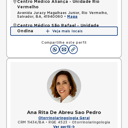
Centro Médico Aliança - Unidade Rio
Vermelho
Avenida Juracy Magalhaes Junior, Rio Vermelho,
Salvador, BA, 41940060 •
Mapa
Centro Médico São Rafael - Unidade
Ondina
Veja mais locais
Avenida Milton Santos, Ondina, Salvador, BA,
40170110 •
Mapa
Compartilhe este perfil
Ana Rita De Abreu Sao Pedro
Otorrinolaringologia Geral
CRM 11434/BA
•
RQE 4523 - Otorrinolaringologia
Ver perfil