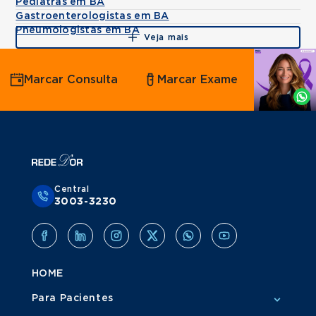
Pediatras em BA
Gastroenterologistas em BA
Pneumologistas em BA
Veja mais
Agende
Marcar Consulta
Marcar Exame
por
Whatsapp
Central
3003-3230
HOME
Para Pacientes