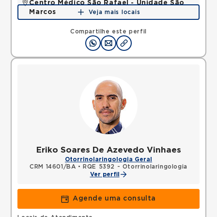
Centro Médico São Rafael - Unidade São
Marcos
Veja mais locais
Rua Sao Rafael, Sao Marcos, Salvador, BA,
41253190 •
Mapa
Compartilhe este perfil
Eriko Soares De Azevedo Vinhaes
Otorrinolaringologia Geral
CRM 14601/BA
•
RQE 5392 - Otorrinolaringologia
Ver perfil
Agende uma consulta