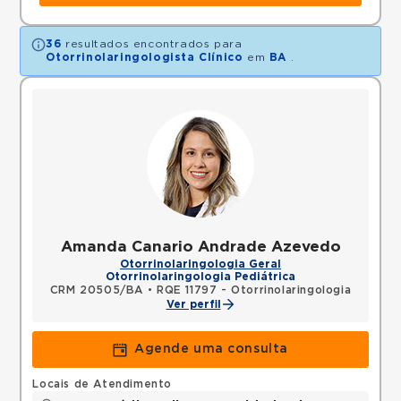
36
resultados encontrados para
Otorrinolaringologista Clínico
em
BA
.
Amanda Canario Andrade Azevedo
Otorrinolaringologia Geral
Otorrinolaringologia Pediátrica
CRM 20505/BA
•
RQE 11797 - Otorrinolaringologia
Ver perfil
Agende uma consulta
Locais de Atendimento