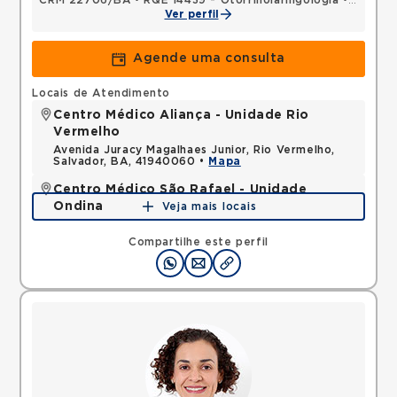
CRM 22706/BA
•
RQE 14439 - Otorrinolaringologia
•
RQE 25
Ver perfil
Agende uma consulta
Locais de Atendimento
Centro Médico Aliança - Unidade Rio
Vermelho
Avenida Juracy Magalhaes Junior, Rio Vermelho,
Salvador, BA, 41940060 •
Mapa
Centro Médico São Rafael - Unidade
Ondina
Veja mais locais
Avenida Milton Santos, Ondina, Salvador, BA,
40170110 •
Mapa
Compartilhe este perfil