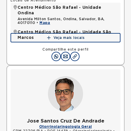
Locais de Atendimento
Centro Médico São Rafael - Unidade
Ondina
Avenida Milton Santos, Ondina, Salvador, BA,
40170110 •
Mapa
Centro Médico São Rafael - Unidade São
Marcos
Veja mais locais
Rua Sao Rafael, Sao Marcos, Salvador, BA,
41253190 •
Mapa
Compartilhe este perfil
Jose Santos Cruz De Andrade
Otorrinolaringologia Geral