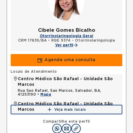
Cibele Gomes Bicalho
Otorrinolaringologia Geral
CRM 17839/BA
•
RQE 9374 - Otorrinolaringologia
Ver perfil
Agende uma consulta
Locais de Atendimento
Centro Médico São Rafael - Unidade São
Marcos
Rua Sao Rafael, Sao Marcos, Salvador, BA,
41253190 •
Mapa
Centro Médico São Rafael - Unidade São
Marcos
Veja mais locais
Rua Sao Rafael, Sao Marcos, Salvador, BA,
41253190 •
Mapa
Compartilhe este perfil