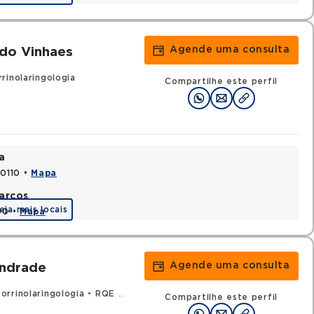
Agende uma consulta
do Vinhaes
rinolaringologia
Compartilhe este perfil
a
70110 •
Mapa
arcos
eja mais locais
90 •
Mapa
Agende uma consulta
Andrade
orrinolaringologia
•
RQE 25700 - Cirurgia de cabeça e pescoço
Compartilhe este perfil