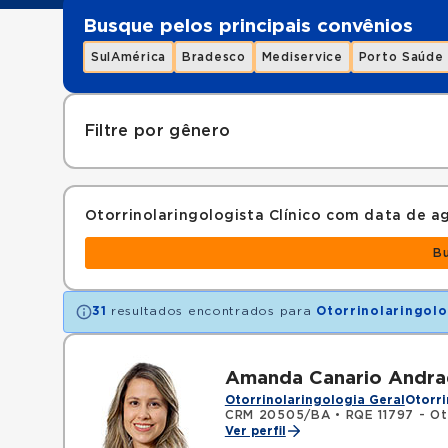
Busque pelos principais convênios
SulAmérica
Bradesco
Mediservice
Porto Saúde
Filtre por gênero
Otorrinolaringologista Clínico com data de
B
31
resultados encontrados para
Otorrinolaringolo
Amanda Canario Andr
Otorrinolaringologia Geral
Otorri
CRM 20505/BA
•
RQE 11797 - Ot
Ver perfil