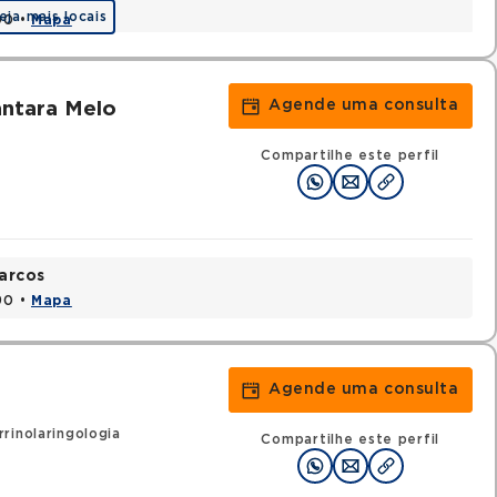
eja mais locais
90 •
Mapa
Agende uma consulta
ntara Melo
Compartilhe este perfil
arcos
90 •
Mapa
Agende uma consulta
rinolaringologia
Compartilhe este perfil