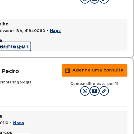
elho
Salvador, BA, 41940060 •
Mapa
a
eja mais locais
70110 •
Mapa
Agende uma consulta
o Pedro
inolaringologia
Compartilhe este perfil
a
70110 •
Mapa
arcos