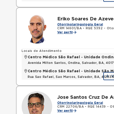
Eriko Soares De Azeve
Otorrinolaringologia Geral
CRM 14601/BA
•
RQE 5392 - Otor
Ver perfil
Locais de Atendimento
Centro Médico São Rafael - Unidade Ondin
Avenida Milton Santos, Ondina, Salvador, BA, 401
Centro Médico São Rafael - Unidade São M
V
Rua Sao Rafael, Sao Marcos, Salvador, BA, 412531
Jose Santos Cruz De 
Otorrinolaringologia Geral
CRM 22706/BA
•
RQE 14439 - Ot
Ver perfil