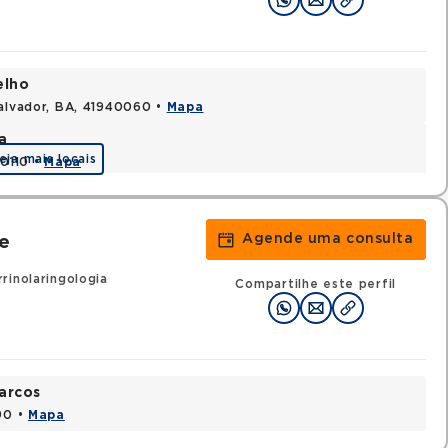
elho
Salvador, BA, 41940060 •
Mapa
a
eja mais locais
70110 •
Mapa
Agende uma consulta
e
rinolaringologia
Compartilhe este perfil
arcos
90 •
Mapa