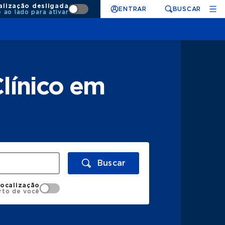
alização desligada
ENTRAR
BUSCAR
e ao lado para ativar
Clínico em
Buscar
localização
rto de você