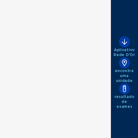
Aplicativo
Rede D'Or
encontre
uma
unidade
resultado
de
exames