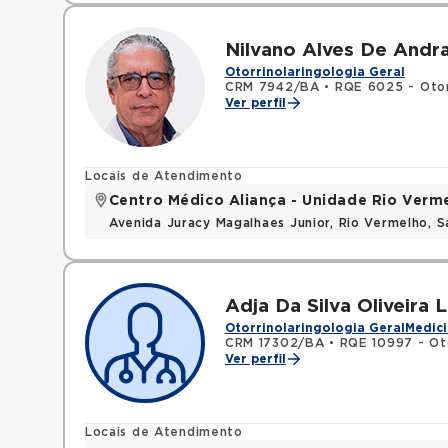
Nilvano Alves De Andr
Otorrinolaringologia Geral
CRM 7942/BA
•
RQE 6025 - Otor
Ver perfil
Locais de Atendimento
Centro Médico Aliança - Unidade Rio Verm
Avenida Juracy Magalhaes Junior, Rio Vermelho, 
Adja Da Silva Oliveira 
Otorrinolaringologia Geral
Medici
CRM 17302/BA
•
RQE 10997 - Oto
Ver perfil
Locais de Atendimento