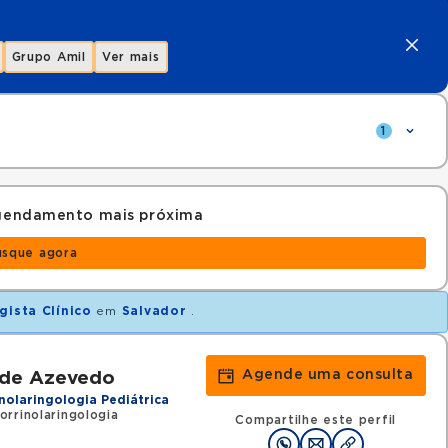
Grupo Amil
Ver mais
1
 agendamento mais próxima
usque agora
gista Clínico
em
Salvador
.
Agende uma consulta
ade Azevedo
nolaringologia Pediátrica
orrinolaringologia
Compartilhe este perfil