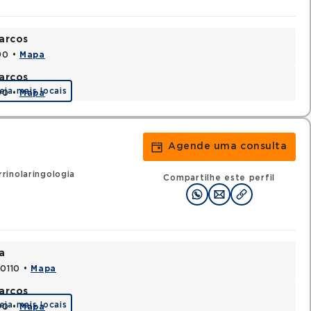
arcos
90 •
Mapa
arcos
eja mais locais
90 •
Mapa
Agende uma consulta
rinolaringologia
Compartilhe este perfil
a
70110 •
Mapa
arcos
eja mais locais
90 •
Mapa