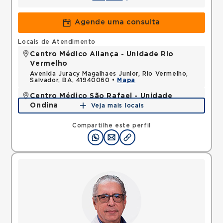
Agende uma consulta
Locais de Atendimento
Centro Médico Aliança - Unidade Rio
Vermelho
Avenida Juracy Magalhaes Junior, Rio Vermelho,
Salvador, BA, 41940060 •
Mapa
Centro Médico São Rafael - Unidade
Ondina
Veja mais locais
Avenida Milton Santos, Ondina, Salvador, BA,
40170110 •
Mapa
Compartilhe este perfil