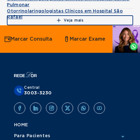
Pulmonar
Otorrinolaringologistas Clínicos em Hospital São
Rafael
Veja mais
Agende
Marcar Consulta
Marcar Exame
por
Whatsapp
Central
3003-3230
HOME
Para Pacientes