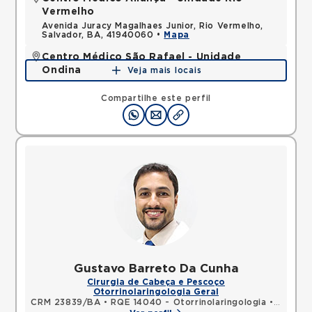
Vermelho
Avenida Juracy Magalhaes Junior, Rio Vermelho,
Salvador, BA, 41940060 •
Mapa
Centro Médico São Rafael - Unidade
Ondina
Veja mais locais
Avenida Milton Santos, Ondina, Salvador, BA,
40170110 •
Mapa
Compartilhe este perfil
Gustavo Barreto Da Cunha
Cirurgia de Cabeça e Pescoço
Otorrinolaringologia Geral
CRM 23839/BA
•
RQE 14040 - Otorrinolaringologia
•
RQE 201