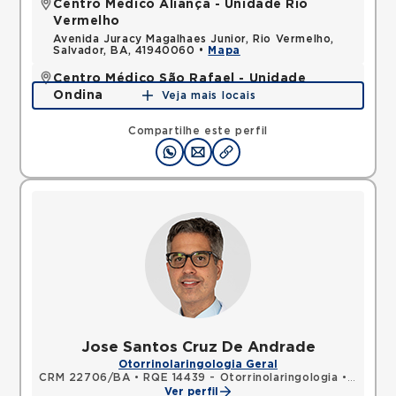
Centro Médico Aliança - Unidade Rio
Vermelho
Avenida Juracy Magalhaes Junior, Rio Vermelho,
Salvador, BA, 41940060 •
Mapa
Centro Médico São Rafael - Unidade
Ondina
Veja mais locais
Avenida Milton Santos, Ondina, Salvador, BA,
40170110 •
Mapa
Compartilhe este perfil
Jose Santos Cruz De Andrade
Otorrinolaringologia Geral
CRM 22706/BA
•
RQE 14439 - Otorrinolaringologia
•
RQE 25
Ver perfil