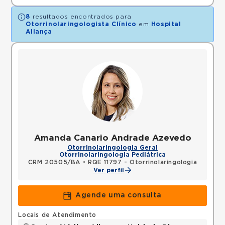
8
resultados encontrados para
Otorrinolaringologista Clínico
em
Hospital
Aliança
.
Amanda Canario Andrade Azevedo
Otorrinolaringologia Geral
Otorrinolaringologia Pediátrica
CRM 20505/BA
•
RQE 11797 - Otorrinolaringologia
Ver perfil
Agende uma consulta
Locais de Atendimento