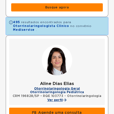
Busque agora
495
resultados encontrados para
Otorrinolaringologista Clínico
no convênio
Mediservice
.
Aline Dias Elias
Otorrinolaringologia Geral
Otorrinolaringologia Pediátrica
CRM 196828/SP
•
RQE 103773 - Otorrinolaringologia
Ver perfil
Agende uma consulta