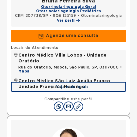
Bruna Ferreira Silva
Otorrinolaringologia Geral
Otorrinolaringologia Pediátrica
CRM 207738/SP
•
RQE 125159 - Otorrinolaringologia
Ver perfil
Agende uma consulta
Locais de Atendimento
Centro Médico Villa Lobos - Unidade
Oratório
Rua do Oratorio, Mooca, Sao Paulo, SP, 03117000 •
Mapa
Centro Médico São Luiz Anália Franco -
Unidade Francisco Marengo
Veja mais locais
Rua Francisco Marengo, Tatuape, Sao Paulo, SP,
03313000 •
Mapa
Compartilhe este perfil