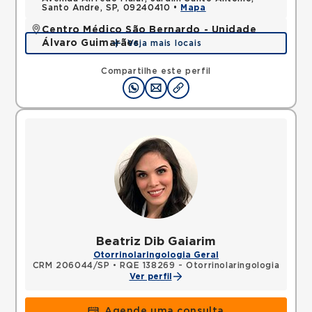
Santo Andre, SP, 09240410 •
Mapa
Centro Médico São Bernardo - Unidade
Álvaro Guimarães
Veja mais locais
Avenida Alvaro Guimaraes, Assuncao, Sao Bernardo
do Campo, SP, 09810010 •
Mapa
Compartilhe este perfil
Beatriz Dib Gaiarim
Otorrinolaringologia Geral
CRM 206044/SP
•
RQE 138269 - Otorrinolaringologia
Ver perfil
Agende uma consulta