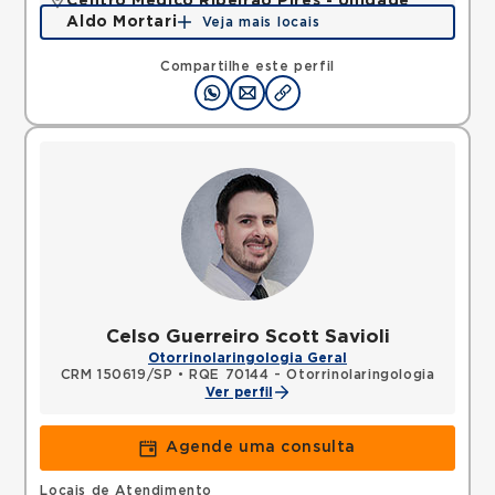
Centro Médico Ribeirão Pires - Unidade
Aldo Mortari
Veja mais locais
Rua Aldo Mortari, Suissa, Ribeirao Pires, SP,
09424490 •
Mapa
Compartilhe este perfil
Celso Guerreiro Scott Savioli
Otorrinolaringologia Geral
CRM 150619/SP
•
RQE 70144 - Otorrinolaringologia
Ver perfil
Agende uma consulta
Locais de Atendimento