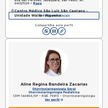
Rua das Perobas, Jabaquara, Sao Paulo, SP,
04321120 •
Mapa
Centro Médico São Luiz São Caetano -
Unidade Walter Figueira
Veja mais locais
Rua Walter Figueira, Ceramica, Sao Caetano do
Sul, SP, 09531205 •
Mapa
Compartilhe este perfil
Aline Regina Bandeira Zacarias
Otorrinolaringologia Geral
Otorrinolaringologia Pediátrica
CRM 144864/SP
•
RQE 79815 - Otorrinolaringologia
Ver perfil