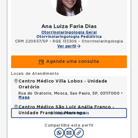
Ana Luiza Faria Dias
Otorrinolaringologia Geral
Otorrinolaringologia Pediátrica
CRM 220657/SP
•
RQE 133306 - Otorrinolaringologia
Ver perfil
Agende uma consulta
Locais de Atendimento
Centro Médico Villa Lobos - Unidade
Oratório
Rua do Oratorio, Mooca, Sao Paulo, SP, 03117000 •
Mapa
Centro Médico São Luiz Anália Franco -
Unidade Francisco Marengo
Veja mais locais
Rua Francisco Marengo, Tatuape, Sao Paulo, SP,
03313000 •
Mapa
Compartilhe este perfil