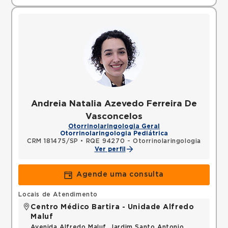
Andreia Natalia Azevedo Ferreira De
Vasconcelos
Otorrinolaringologia Geral
Otorrinolaringologia Pediátrica
CRM 181475/SP
•
RQE 94270 - Otorrinolaringologia
Ver perfil
Agende uma consulta
Locais de Atendimento
Centro Médico Bartira - Unidade Alfredo
Maluf
Avenida Alfredo Maluf, Jardim Santo Antonio,