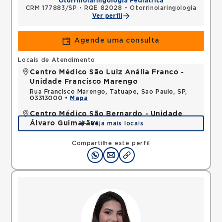
Otorrinolaringologia Pediátrica
CRM 177883/SP
•
RQE 82028 - Otorrinolaringologia
Ver perfil
Agende uma consulta
Locais de Atendimento
Centro Médico São Luiz Anália Franco -
Unidade Francisco Marengo
Rua Francisco Marengo, Tatuape, Sao Paulo, SP,
03313000 •
Mapa
Centro Médico São Bernardo - Unidade
Álvaro Guimarães
Veja mais locais
Avenida Alvaro Guimaraes, Assuncao, Sao Bernardo
do Campo, SP, 09810010 •
Mapa
Compartilhe este perfil