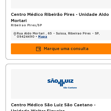
Histórico
Otorrinolaingologista da Alergo Rino
Centro Médico Ribeirão Pires - Unidade Aldo
Otorrinolarinhologista da Rede Dor
Mortari
Professor Dr da Fasig
Ribeirao Pires/SP
Títulos
Rua Aldo Mortari , 65 - Suissa, Ribeirao Pires - SP,
09424490 •
Mapa
Medico
Otorrinolaringologista
Marque uma consulta
Doutor em Ciências da Saude
Centro Médico São Luiz São Caetano -