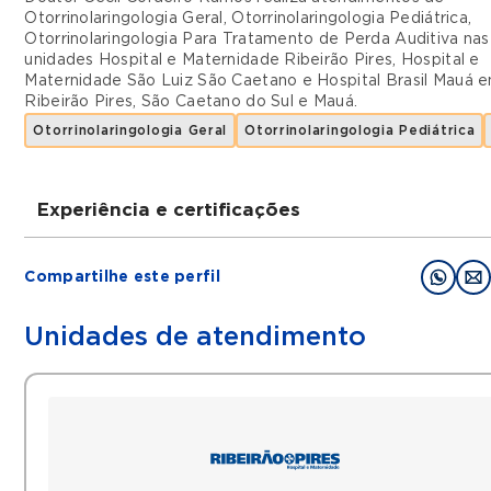
Otorrinolaringologia Geral
,
Otorrinolaringologia Pediátrica
,
Otorrinolaringologia Para Tratamento de Perda Auditiva
nas
unidades
Hospital e Maternidade Ribeirão Pires
,
Hospital e
Maternidade São Luiz São Caetano
e
Hospital Brasil Mauá
e
Ribeirão Pires
,
São Caetano do Sul
e
Mauá
.
Otorrinolaringologia Geral
Otorrinolaringologia Pediátrica
Experiência e certificações
Graduações
Compartilhe este perfil
Médico prla UNESP
Otorrinolaringologista pela USP
Unidades de atendimento
Doutor em Ciências da Saude pela USP
Filiações
SBOrl