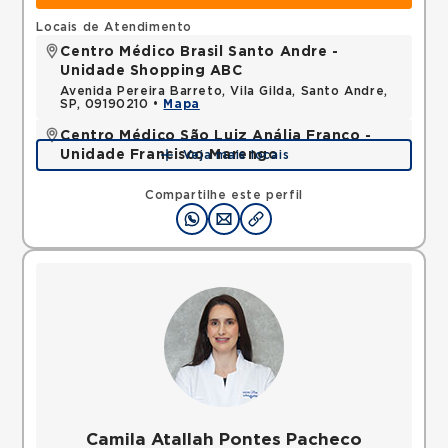
Locais de Atendimento
Centro Médico Brasil Santo Andre -
Unidade Shopping ABC
Avenida Pereira Barreto, Vila Gilda, Santo Andre,
SP, 09190210 •
Mapa
Centro Médico São Luiz Anália Franco -
Unidade Francisco Marengo
Veja mais locais
Rua Francisco Marengo, Tatuape, Sao Paulo, SP,
03313000 •
Mapa
Compartilhe este perfil
Camila Atallah Pontes Pacheco