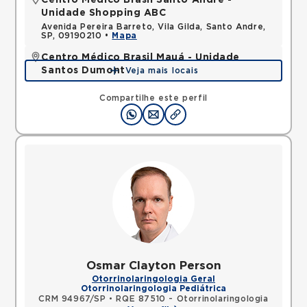
Centro Médico Brasil Santo Andre -
Unidade Shopping ABC
Avenida Pereira Barreto, Vila Gilda, Santo Andre,
SP, 09190210 •
Mapa
Centro Médico Brasil Mauá - Unidade
Santos Dumont
Veja mais locais
Rua Santos Dumont, Vila Bocaina, Maua, SP,
09310130 •
Mapa
Compartilhe este perfil
Osmar Clayton Person
Otorrinolaringologia Geral
Otorrinolaringologia Pediátrica
CRM 94967/SP
•
RQE 87510 - Otorrinolaringologia