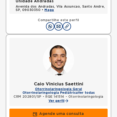
Unidade Andradas
Avenida dos Andradas, Vila Assuncao, Santo Andre,
SP, 09030350 •
Mapa
Compartilhe este perfil
Caio Vinicius Saettini
Otorrinolaringologia Geral
Otorrinolaringologia Pediátrica
Ver todas
CRM 202801/SP
•
RQE 141514 - Otorrinolaringologia
Ver perfil
Agende uma consulta