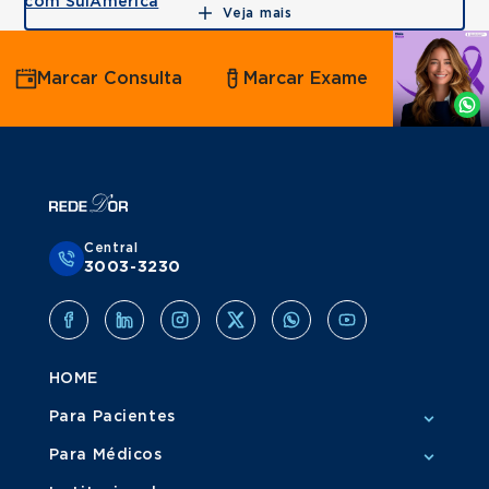
com SulAmérica
Veja mais
Agende
Marcar Consulta
Marcar Exame
por
Whatsapp
Central
3003-3230
HOME
Para Pacientes
Para Médicos