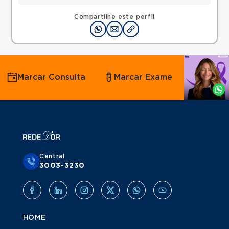
Compartilhe este perfil
Agende
Marcar Consulta
Marcar Exame
por
Whatsapp
Central
3003-3230
HOME