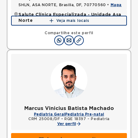
SHLN, ASA NORTE, Brasilia, DF, 70770560 •
Mapa
Salute Clínica Especializada - Unidade Asa
Norte
Veja mais locais
STN, ASA NORTE, Brasilia, DF, 70770909 •
Mapa
Compartilhe este perfil
Marcus Vinicius Batista Machado
Pediatria Geral
Pediatria Pre-natal
CRM 25008/DF
•
RQE 18397 - Pediatria
Ver perfil