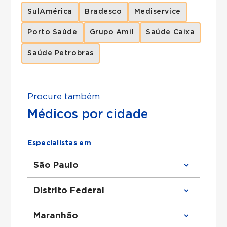
SulAmérica
Bradesco
Mediservice
Porto Saúde
Grupo Amil
Saúde Caixa
Saúde Petrobras
Procure também
Médicos por cidade
Especialistas em
São Paulo
Clínico Geral em São Paulo
Distrito Federal
Ortopedista em São Paulo
Urologista em São Paulo
Obstetra em São Paulo
Clínico Geral em Distrito Federal
Maranhão
Cirurgião Geral em São Paulo
Ortopedista em Distrito Federal