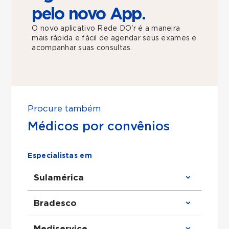
pelo novo App.
O novo aplicativo Rede DO'r é a maneira
mais rápida e fácil de agendar seus exames e
acompanhar suas consultas.
Procure também
Médicos por convênios
Especialistas em
Sulamérica
Clínico Geral atende Sulamérica
Bradesco
Ortopedista atende Sulamérica
Urologista atende Sulamérica
Obstetra atende Sulamérica
Clínico Geral atende Bradesco
Mediservice