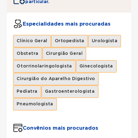
particular.
Especialidades mais procuradas
Clínico Geral
Ortopedista
Urologista
Obstetra
Cirurgião Geral
Otorrinolaringologista
Ginecologista
Cirurgião do Aparelho Digestivo
Pediatra
Gastroenterologista
Pneumologista
Convênios mais procurados