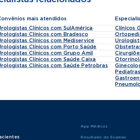
Convênios mais atendidos
Especiali
Urologistas Clínicos com SulAmérica
Clínicos 
Urologistas Clínicos com Bradesco
Ortopedi
Urologistas Clínicos com Mediservice
Urologist
Urologistas Clínicos com Porto Saúde
Obstetra
Urologistas Clínicos com Grupo Amil
Cirurgiõe
Urologistas Clínicos com Saúde Caixa
Otorrinol
Urologistas Clínicos com Saúde Petrobras
Ginecolo
Pediatra
Gastroen
Pneumolo
App Médicos
acientes
Resultado de Exames