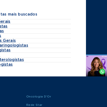
stas mais buscados
Gerais
stas
as
s
s Gerais
aringologistas
gistas
s
terologistas
Agende
gistas
por
Whatsapp
Oncologia D'Or
Rede Star