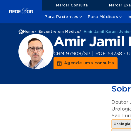
Marcar Consulta
Marcar Ex
Para Pacientes
Para Médicos
I
Home
/
Encontre um Médico
/
Amir Jamil Karam Junio
Amir Jamil 
CRM 97908/SP | RQE 53738 - U
Agende uma consulta
Sobr
Doutor 
Urologia
São Lui
Urologia