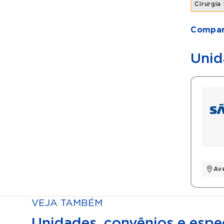
Cirurgia
Compart
Unid
Av
VEJA TAMBÉM
Unidades, convênios e espec