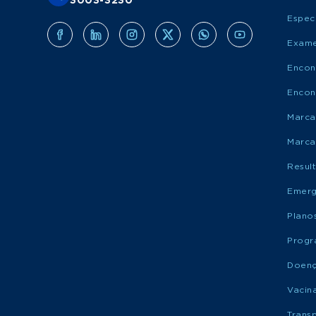
3003-3230
Espec
Exame
Encon
Encon
Marca
Marca
Resul
Emerg
Plano
Progr
Doen
Vacin
Trans