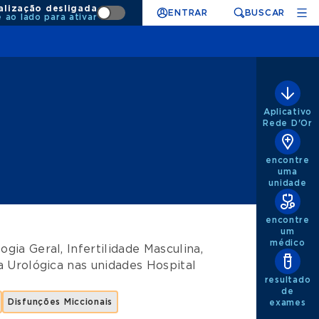
alização desligada
ENTRAR
BUSCAR
e ao lado para ativar
Aplicativo
Rede D'Or
encontre
uma
unidade
encontre
um
médico
logia Geral
,
Infertilidade Masculina
,
a Urológica
nas unidades
Hospital
resultado
de
Disfunções Miccionais
exames