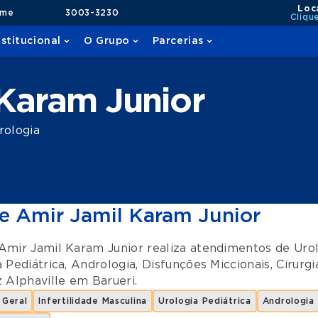
Loc
ame
3003-3230
Cliqu
nstitucional
O Grupo
Parcerias
r
Karam Junior
rologia
e Amir Jamil Karam Junior
Amir Jamil Karam Junior realiza atendimentos de
Uro
 Pediátrica
,
Andrologia
,
Disfunções Miccionais
,
Cirurgi
z Alphaville
em
Barueri
.
 Geral
Infertilidade Masculina
Urologia Pediátrica
Andrologia