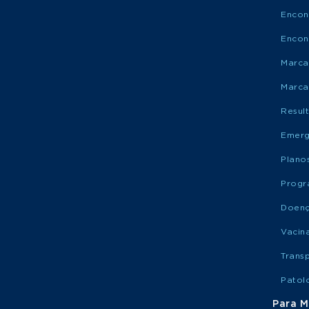
Encon
Encon
Marca
Marca
Resul
Emerg
Plano
Progr
Doen
Vacin
Trans
Patol
Para M