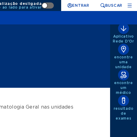
alização desligada
ENTRAR
BUSCAR
e ao lado para ativar
Aplicativo
Rede D'Or
encontre
uma
unidade
encontre
um
médico
matologia Geral
nas unidades
resultado
de
exames