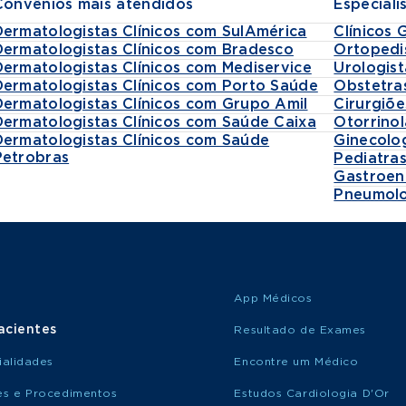
Convênios mais atendidos
Especiali
Dermatologistas Clínicos com SulAmérica
Clínicos 
Dermatologistas Clínicos com Bradesco
Ortopedi
Dermatologistas Clínicos com Mediservice
Urologist
Dermatologistas Clínicos com Porto Saúde
Obstetra
Dermatologistas Clínicos com Grupo Amil
Cirurgiõe
Dermatologistas Clínicos com Saúde Caixa
Otorrinol
Dermatologistas Clínicos com Saúde
Ginecolo
Petrobras
Pediatra
Gastroen
Pneumolo
App Médicos
acientes
Resultado de Exames
ialidades
Encontre um Médico
s e Procedimentos
Estudos Cardiologia D'Or