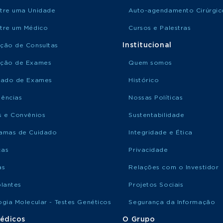
tre uma Unidade
Auto-agendamento Cirúrgic
tre um Médico
Cursos e Palestras
Institucional
ção de Consultas
ção de Exames
Quem somos
tado de Exames
Histórico
ências
Nossas Políticas
s e Convênios
Sustentabilidade
amas de Cuidado
Integridade e Ética
ças
Privacidade
as
Relações com o Investidor
plantes
Projetos Sociais
ogia Molecular - Testes Genéticos
Segurança da Informação
édicos
O Grupo