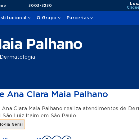
Loc
ame
3003-3230
Cliqu
nstitucional
O Grupo
Parcerias
Maia Palhano
 Dermatologia
e Ana Clara Maia Palhano
 Ana Clara Maia Palhano realiza atendimentos de
Der
l São Luiz Itaim
em
São Paulo
.
logia Geral