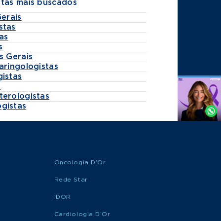
stas mais buscados
Gerais
stas
as
s
s Gerais
aringologistas
gistas
s
Agende
terologistas
por
gistas
Whatsapp
Oncologia D'Or
Rede Star
IDOR
Cardiologia D’Or