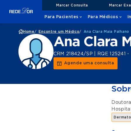
Marcar Consulta
Marcar Ex
Para Pacientes
Para Médicos
I
Home
/
Encontre um Médico
/
Ana Clara Maia Palhano
Ana Clara 
CRM 218424/SP | RQE 125241 -
Agende uma consulta
Sobr
Doutora
Hospita
Dermato