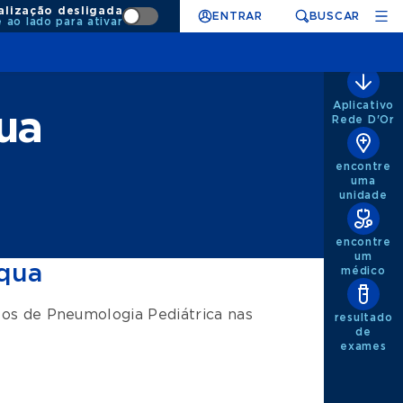
alização desligada
ENTRAR
BUSCAR
e ao lado para ativar
Aplicativo
qua
Rede D'Or
encontre
uma
unidade
encontre
um
squa
médico
tos de
Pneumologia Pediátrica
nas
resultado
de
exames