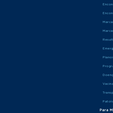
Encon
Encon
Marca
Marca
Resul
Emerg
Plano
Progr
Doen
Vacin
Trans
Patol
Para M