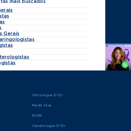
stas mais buscados
Gerais
stas
as
s
s Gerais
aringologistas
gistas
s
Agende
terologistas
por
gistas
Whatsapp
Oncologia D'Or
Rede Star
IDOR
Cardiologia D’Or