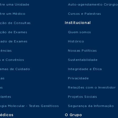
tre uma Unidade
Auto-agendamento Cirúrgic
tre um Médico
Cursos e Palestras
Institucional
ção de Consultas
ção de Exames
Quem somos
tado de Exames
Histórico
ências
Nossas Políticas
s e Convênios
Sustentabilidade
amas de Cuidado
Integridade e Ética
ças
Privacidade
as
Relações com o Investidor
plantes
Projetos Sociais
ogia Molecular - Testes Genéticos
Segurança da Informação
édicos
O Grupo