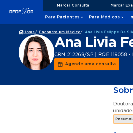
Marcar Consulta
Marcar Ex
Para Pacientes
Para Médicos
I
Home
/
Encontre um Médico
/
Ana Livia Felippe Da Si
Ana Livia F
CRM 212268/SP | RQE 119058 - 
Agende uma consulta
Sobr
Doutora
unidad
Pneumolo