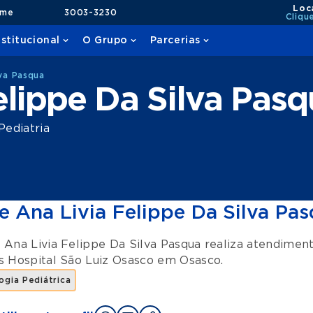
Loc
ame
3003-3230
Cliqu
nstitucional
O Grupo
Parcerias
lva Pasqua
elippe Da Silva Pas
Pediatria
e Ana Livia Felippe Da Silva Pa
 Ana Livia Felippe Da Silva Pasqua realiza atendimen
es
Hospital São Luiz Osasco
em
Osasco
.
gia Pediátrica