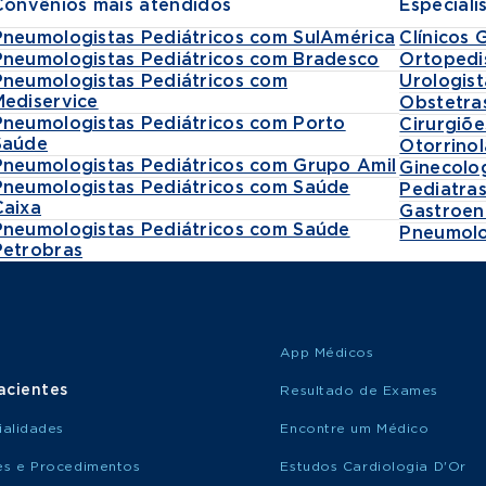
Convênios mais atendidos
Especiali
Pneumologistas Pediátricos com SulAmérica
Clínicos 
Pneumologistas Pediátricos com Bradesco
Ortopedi
Pneumologistas Pediátricos com
Urologist
Mediservice
Obstetra
Pneumologistas Pediátricos com Porto
Cirurgiõe
Saúde
Otorrinol
Pneumologistas Pediátricos com Grupo Amil
Ginecolo
Pneumologistas Pediátricos com Saúde
Pediatra
Caixa
Gastroen
Pneumologistas Pediátricos com Saúde
Pneumolo
Petrobras
App Médicos
acientes
Resultado de Exames
ialidades
Encontre um Médico
s e Procedimentos
Estudos Cardiologia D'Or