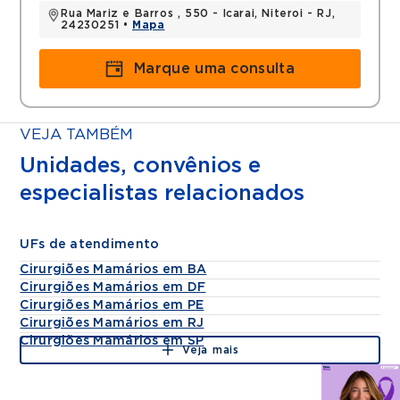
Rua Mariz e Barros , 550 - Icarai, Niteroi - RJ,
24230251 •
Mapa
Marque uma consulta
VEJA TAMBÉM
Unidades, convênios e
especialistas relacionados
UFs de atendimento
Cirurgiões Mamários em BA
Cirurgiões Mamários em DF
Cirurgiões Mamários em PE
Cirurgiões Mamários em RJ
Cirurgiões Mamários em SP
Veja mais
Agende