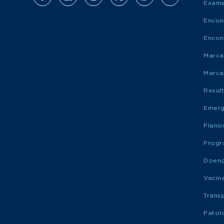
Exame
Encon
Encon
Marca
Marca
Resul
Emerg
Plano
Progr
Doen
Vacin
Trans
Patol