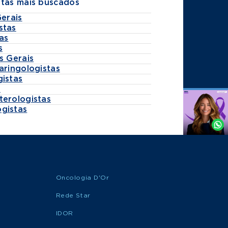
stas mais buscados
Gerais
stas
as
s
s Gerais
aringologistas
gistas
s
terologistas
Agende
gistas
por
Whatsapp
Oncologia D'Or
Rede Star
IDOR