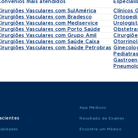
Convênios mais atendidos
Especiali
Cirurgiões Vasculares com SulAmérica
Clínicos 
Cirurgiões Vasculares com Bradesco
Ortopedi
Cirurgiões Vasculares com Mediservice
Urologist
Cirurgiões Vasculares com Porto Saúde
Obstetra
Cirurgiões Vasculares com Grupo Amil
Cirurgiõe
Cirurgiões Vasculares com Saúde Caixa
Otorrinol
Cirurgiões Vasculares com Saúde Petrobras
Ginecolo
Pediatra
Gastroen
Pneumolo
App Médicos
acientes
Resultado de Exames
ialidades
Encontre um Médico