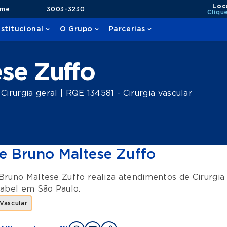
Loc
ame
3003-3230
Cliqu
nstitucional
O Grupo
Parcerias
se Zuffo
rurgia geral | RQE 134581 - Cirurgia vascular
e Bruno Maltese Zuffo
Bruno Maltese Zuffo realiza atendimentos de
Cirurgia
sabel
em
São Paulo
.
 Vascular