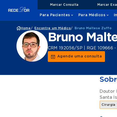
Marcar Consulta
Marcar Ex
Para Pacientes
Para Médicos
I
Home
/
Encontre um Médico
/
Bruno Maltese Zuffo
Bruno Malte
CRM 192056/SP | RQE 109666 - Ci
Agende uma consulta
Sobr
Doutor 
Santa I
Cirurgia