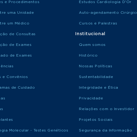
s e Procedimentos
Estudos Cardiologia D'Or
tre uma Unidade
Auto-agendamento Cirúrgic
tre um Médico
Cursos e Palestras
Institucional
ção de Consultas
ção de Exames
Quem somos
tado de Exames
Histórico
ências
Nossas Políticas
s e Convênios
Sustentabilidade
amas de Cuidado
Integridade e Ética
ças
Privacidade
as
Relações com o Investidor
plantes
Projetos Sociais
ogia Molecular - Testes Genéticos
Segurança da Informação