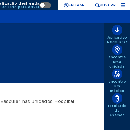
alização desligada
ENTRAR
BUSCAR
e ao lado para ativar
Aplicativo
Rede D'Or
encontre
uma
unidade
encontre
um
médico
 Vascular
nas unidades
Hospital
resultado
de
exames