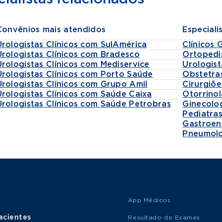
Convênios mais atendidos
Especiali
Urologistas Clínicos com SulAmérica
Clínicos 
Urologistas Clínicos com Bradesco
Ortopedi
Urologistas Clínicos com Mediservice
Urologist
Urologistas Clínicos com Porto Saúde
Obstetra
Urologistas Clínicos com Grupo Amil
Cirurgiõe
Urologistas Clínicos com Saúde Caixa
Otorrinol
Urologistas Clínicos com Saúde Petrobras
Ginecolo
Pediatra
Gastroen
Pneumolo
App Médicos
acientes
Resultado de Exames