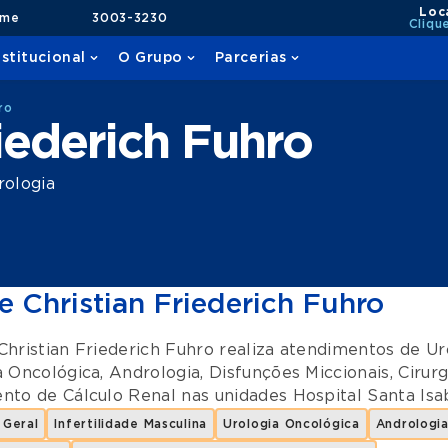
Loc
ame
3003-3230
Cliqu
nstitucional
O Grupo
Parcerias
ro
riederich Fuhro
rologia
e Christian Friederich Fuhro
Christian Friederich Fuhro realiza atendimentos de
Ur
a Oncológica
,
Andrologia
,
Disfunções Miccionais
,
Cirurg
nto de Cálculo Renal
nas unidades
Hospital Santa Isa
 Geral
Infertilidade Masculina
Urologia Oncológica
Andrologi