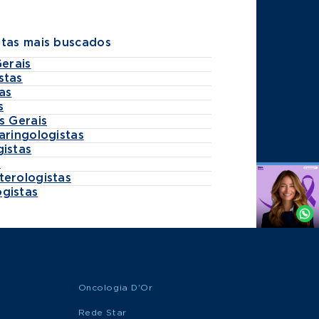
stas mais buscados
Gerais
stas
as
s
s Gerais
aringologistas
gistas
s
terologistas
Agende
gistas
por
Whatsapp
Oncologia D'Or
Rede Star