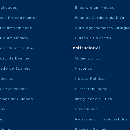
ialidades
Encontre um Médico
s e Procedimentos
Estudos Cardiologia D'Or
tre uma Unidade
Auto-agendamento Cirúrgic
tre um Médico
Cursos e Palestras
Institucional
ção de Consultas
ção de Exames
Quem somos
tado de Exames
Histórico
ências
Nossas Políticas
s e Convênios
Sustentabilidade
amas de Cuidado
Integridade e Ética
ças
Privacidade
as
Relações com o Investidor
plantes
Projetos Sociais