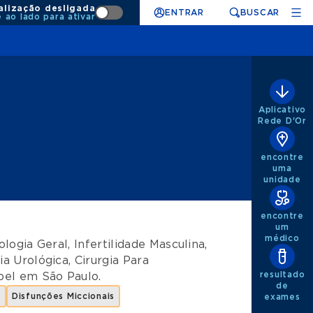
alização desligada
ENTRAR
BUSCAR
e ao lado para ativar
Aplicativo
Rede D'Or
encontre
uma
unidade
encontre
um
médico
ologia Geral
,
Infertilidade Masculina
,
ia Urológica
,
Cirurgia Para
resultado
bel
em
São Paulo
.
de
a
Disfunções Miccionais
exames