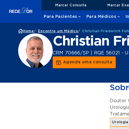
Marcar Consulta
Marcar Ex
Para Pacientes
Para Médicos
I
Home
/
Encontre um Médico
/
Christian Friederich Fuh
Christian F
CRM 70666/SP | RQE 56021 - U
Agende uma consulta
Sobr
Doutor 
Urologi
Tratame
Urologia