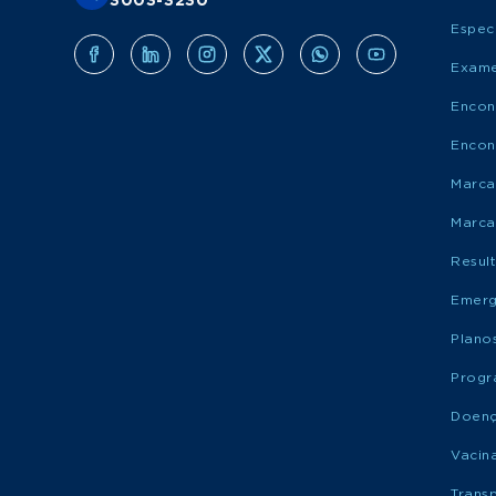
3003-3230
Espec
Exame
Encon
Encon
Marca
Marca
Resul
Emerg
Plano
Progr
Doen
Vacin
Trans