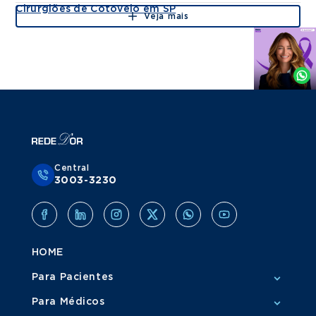
Cirurgiões de Cotovelo em SP
Veja mais
Agende
por
Whatsapp
Central
3003-3230
HOME
Para Pacientes
Para Médicos