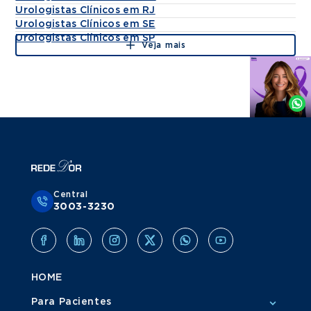
Urologistas Clínicos em RJ
Urologistas Clínicos em SE
Urologistas Clínicos em SP
Veja mais
Agende
por
Whatsapp
Central
3003-3230
HOME
Para Pacientes