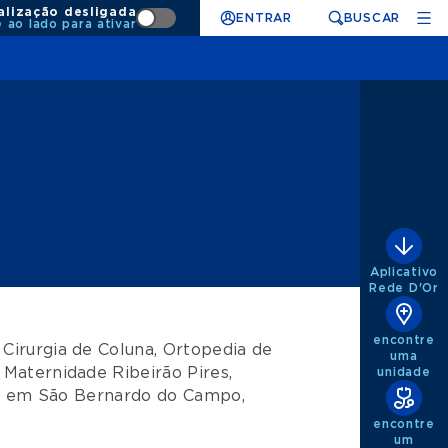
alização desligada
ENTRAR
BUSCAR
e ao lado para ativar
Aplicativo
Rede D'Or
encontre
e
Cirurgia de Coluna
,
Ortopedia de
uma
 Maternidade Ribeirão Pires
,
unidade
t
em
São Bernardo do Campo
,
encontre
um