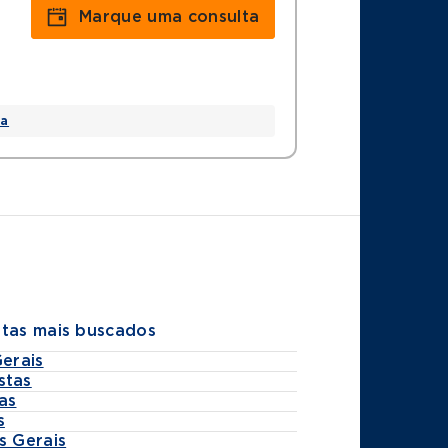
Marque uma consulta
a
stas mais buscados
Gerais
stas
as
s
s Gerais