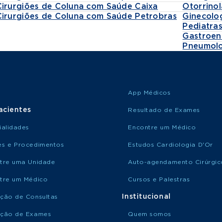
Cirurgiões de Coluna com Saúde Caixa
Otorrinol
Cirurgiões de Coluna com Saúde Petrobras
Ginecolo
Pediatra
Gastroen
Pneumolo
App Médicos
acientes
Resultado de Exames
ialidades
Encontre um Médico
s e Procedimentos
Estudos Cardiologia D'Or
tre uma Unidade
Auto-agendamento Cirúrgic
tre um Médico
Cursos e Palestras
Institucional
ção de Consultas
ção de Exames
Quem somos