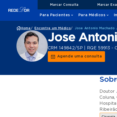
Marcar Consulta
Marcar Ex
Para Pacientes
Para Médicos
I
Home
/
Encontre um Médico
/
Jose Antonio Machado 
Jose Anton
CRM 149842/SP | RQE 59913 - O
Agende uma consulta
Sobr
Doutor 
Coluna
,
Hospita
Ribeirão
Cirurgia