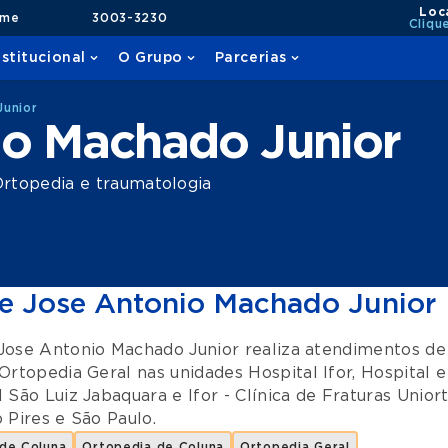
Loc
ame
3003-3230
Cliqu
nstitucional
O Grupo
Parcerias
Junior
io Machado Junior
rtopedia e traumatologia
e Jose Antonio Machado Junior
Jose Antonio Machado Junior realiza atendimentos d
Ortopedia Geral
nas unidades
Hospital Ifor
,
Hospital e
l São Luiz Jabaquara
e
Ifor - Clínica de Fraturas Unior
 Pires
e
São Paulo
.
 de Coluna
Ortopedia de Coluna
Ortopedia Geral