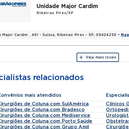
Unidade Major Cardim
Ribeirao Pires/SP
a Major Cardim , 461 - Suissa, Ribeirao Pires - SP, 09424250 •
Map
Veja mais locais
ialistas relacionados
Convênios mais atendidos
Especiali
Cirurgiões de Coluna com SulAmérica
Clínicos 
Cirurgiões de Coluna com Bradesco
Ortopedi
Cirurgiões de Coluna com Mediservice
Urologist
Cirurgiões de Coluna com Porto Saúde
Obstetra
Cirurgiões de Coluna com Grupo Amil
Cirurgiõe