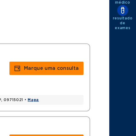
médico
resultado
de
exames
Marque uma consulta
P, 09715021 •
Mapa