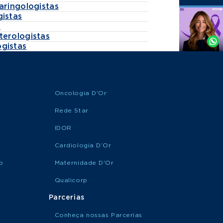
aringologistas
gistas
Agende
s
por
terologistas
Whatsapp
gistas
Oncologia D'Or
Rede Star
IDOR
Cardiologia D’Or
o
Maternidade D'Or
Qualicorp
Parcerias
Conheça nossas Parcerias