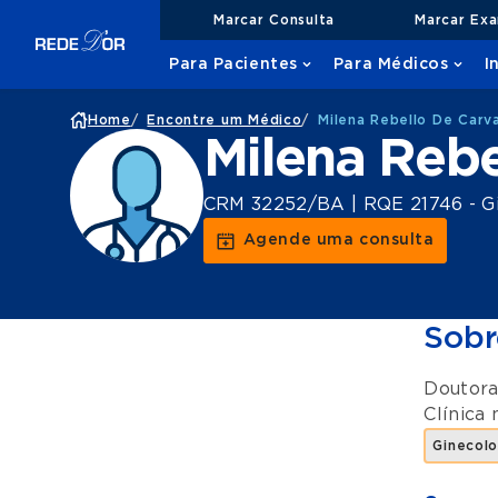
Marcar Consulta
Marcar Ex
Para Pacientes
Para Médicos
I
Home
/
Encontre um Médico
/
Milena Rebello De Carv
Milena Rebe
CRM 32252/BA | RQE 21746 - Gin
Agende uma consulta
Sobr
Doutora
Clínica
Ginecolo