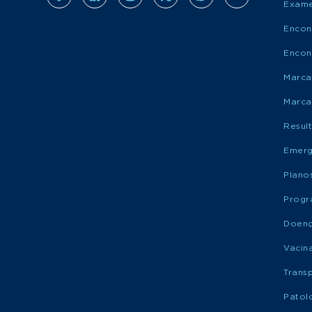
Exame
Encon
Encon
Marca
Marca
Resul
Emerg
Plano
Progr
Doen
Vacin
Trans
Patol