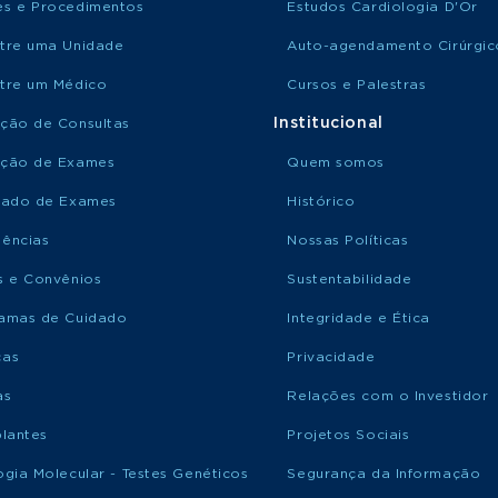
s e Procedimentos
Estudos Cardiologia D'Or
tre uma Unidade
Auto-agendamento Cirúrgic
tre um Médico
Cursos e Palestras
Institucional
ção de Consultas
ção de Exames
Quem somos
tado de Exames
Histórico
ências
Nossas Políticas
s e Convênios
Sustentabilidade
amas de Cuidado
Integridade e Ética
ças
Privacidade
as
Relações com o Investidor
plantes
Projetos Sociais
ogia Molecular - Testes Genéticos
Segurança da Informação