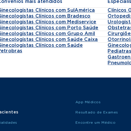
Convênios mais atendidos
Especiali
Ginecologistas Clínicos com SulAmérica
Clínicos 
Ginecologistas Clínicos com Bradesco
Ortopedi
Ginecologistas Clínicos com Mediservice
Urologist
Ginecologistas Clínicos com Porto Saúde
Obstetra
Ginecologistas Clínicos com Grupo Amil
Cirurgiõe
Ginecologistas Clínicos com Saúde Caixa
Otorrinol
Ginecologistas Clínicos com Saúde
Ginecolo
Petrobras
Pediatra
Gastroen
Pneumolo
App Médicos
acientes
Resultado de Exames
ialidades
Encontre um Médico