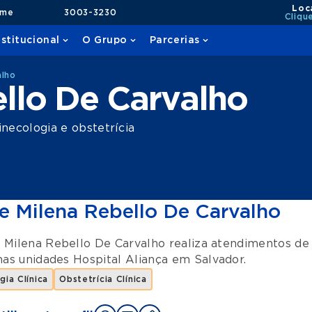
Loc
ame
3003-3230
Cliqu
nstitucional
O Grupo
Parcerias
alho
llo De Carvalho
ecologia e obstetrícia
e Milena Rebello De Carvalho
 Milena Rebello De Carvalho realiza atendimentos d
nas unidades
Hospital Aliança
em
Salvador
.
gia Clínica
Obstetrícia Clínica