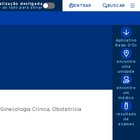
alização desligada
ENTRAR
BUSCAR
e ao lado para ativar
Aplicativo
Rede D'Or
encontre
uma
unidade
encontre
um
médico
e
Ginecologia Clínica
,
Obstetrícia
resultado
de
exames