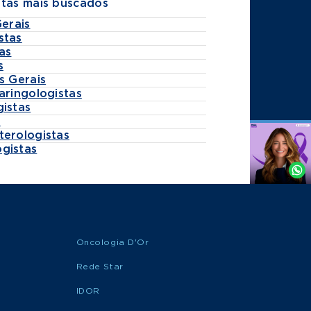
stas mais buscados
Gerais
stas
as
s
s Gerais
aringologistas
gistas
s
terologistas
Agende
gistas
por
Whatsapp
Oncologia D'Or
Rede Star
IDOR