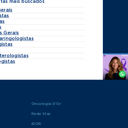
stas mais buscados
Gerais
stas
as
s
s Gerais
aringologistas
gistas
s
terologistas
gistas
Agende
por
Whatsapp
Oncologia D'Or
Rede Star
IDOR