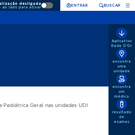
alização desligada
ENTRAR
BUSCAR
e ao lado para ativar
Aplicativo
Rede D'Or
encontre
uma
unidade
encontre
um
médico
a Pediátrica Geral
nas unidades
UDI
resultado
de
exames