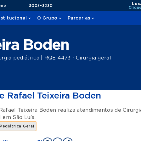
Loc
ame
3003-3230
Cliqu
nstitucional
O Grupo
Parcerias
eira Boden
gia pediátrica | RQE 4473 - Cirurgia geral
e Rafael Teixeira Boden
Rafael Teixeira Boden realiza atendimentos de
Cirurgi
l
em
São Luís
.
 Pediátrica Geral