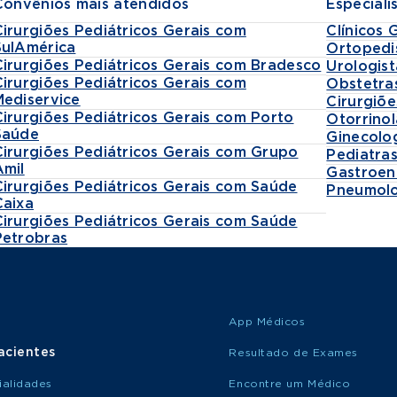
Convênios mais atendidos
Especiali
Cirurgiões Pediátricos Gerais com
Clínicos 
SulAmérica
Ortopedi
Cirurgiões Pediátricos Gerais com Bradesco
Urologist
Cirurgiões Pediátricos Gerais com
Obstetra
Mediservice
Cirurgiõe
Cirurgiões Pediátricos Gerais com Porto
Otorrinol
Saúde
Ginecolo
Cirurgiões Pediátricos Gerais com Grupo
Pediatra
Amil
Gastroen
Cirurgiões Pediátricos Gerais com Saúde
Pneumolo
Caixa
Cirurgiões Pediátricos Gerais com Saúde
Petrobras
App Médicos
acientes
Resultado de Exames
ialidades
Encontre um Médico