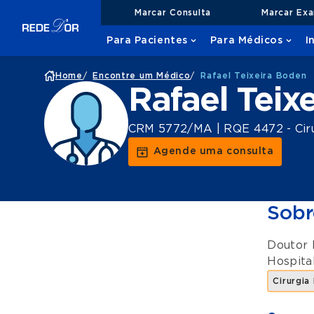
Marcar Consulta
Marcar Ex
Para Pacientes
Para Médicos
I
Home
/
Encontre um Médico
/
Rafael Teixeira Boden
Rafael Teix
CRM 5772/MA | RQE 4472 - Cirur
Agende uma consulta
Sobr
Doutor 
Hospita
Cirurgia