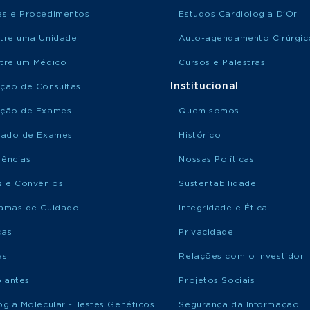
s e Procedimentos
Estudos Cardiologia D'Or
tre uma Unidade
Auto-agendamento Cirúrgic
tre um Médico
Cursos e Palestras
Institucional
ção de Consultas
ção de Exames
Quem somos
tado de Exames
Histórico
ências
Nossas Políticas
s e Convênios
Sustentabilidade
amas de Cuidado
Integridade e Ética
ças
Privacidade
as
Relações com o Investidor
plantes
Projetos Sociais
ogia Molecular - Testes Genéticos
Segurança da Informação