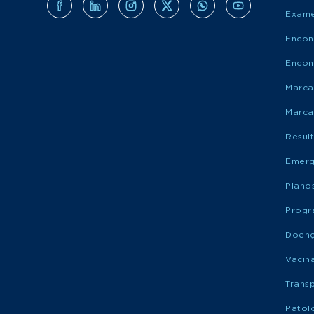
Exame
Encon
Encon
Marca
Marca
Resul
Emerg
Plano
Progr
Doen
Vacin
Trans
Patol