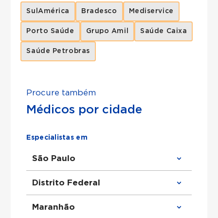
SulAmérica
Bradesco
Mediservice
Porto Saúde
Grupo Amil
Saúde Caixa
Saúde Petrobras
Procure também
Médicos por cidade
Especialistas em
São Paulo
Clínico Geral em São Paulo
Distrito Federal
Ortopedista em São Paulo
Urologista em São Paulo
Obstetra em São Paulo
Clínico Geral em Distrito Federal
Maranhão
Cirurgião Geral em São Paulo
Ortopedista em Distrito Federal