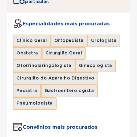
particular.
Especialidades mais procuradas
Clínico Geral
Ortopedista
Urologista
Obstetra
Cirurgião Geral
Otorrinolaringologista
Ginecologista
Cirurgião do Aparelho Digestivo
Pediatra
Gastroenterologista
Pneumologista
Convênios mais procurados