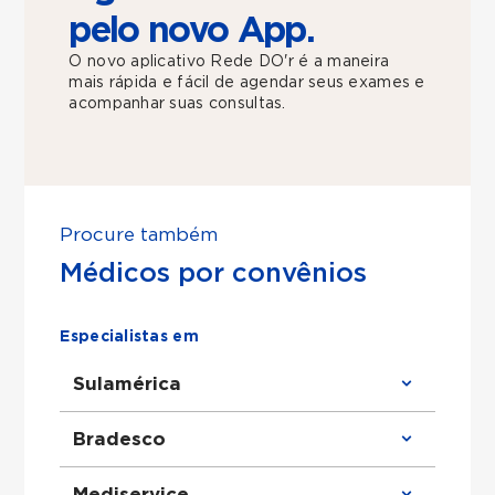
pelo novo App.
O novo aplicativo Rede DO'r é a maneira
mais rápida e fácil de agendar seus exames e
acompanhar suas consultas.
Procure também
Médicos por convênios
Especialistas em
Sulamérica
Clínico Geral atende Sulamérica
Bradesco
Ortopedista atende Sulamérica
Urologista atende Sulamérica
Obstetra atende Sulamérica
Clínico Geral atende Bradesco
Mediservice