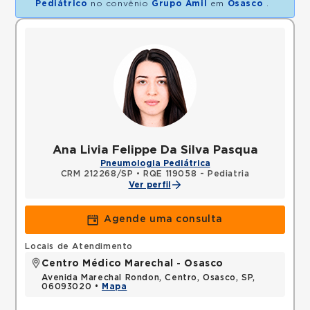
Pediátrico
no convênio
Grupo Amil
em
Osasco
.
Ana Livia Felippe Da Silva Pasqua
Pneumologia Pediátrica
CRM 212268/SP
•
RQE 119058 - Pediatria
Ver perfil
Agende uma consulta
Locais de Atendimento
Centro Médico Marechal - Osasco
Avenida Marechal Rondon, Centro, Osasco, SP,
06093020 •
Mapa