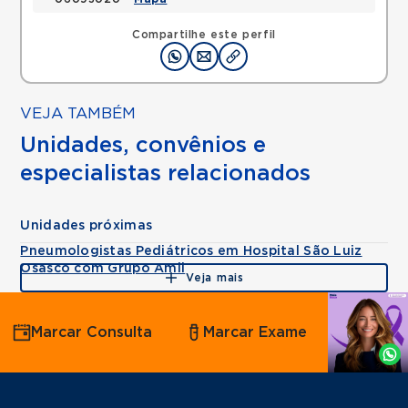
Compartilhe este perfil
VEJA TAMBÉM
Unidades, convênios e
especialistas relacionados
Unidades próximas
Pneumologistas Pediátricos em Hospital São Luiz
Osasco com Grupo Amil
Veja mais
Agende
Marcar Consulta
Marcar Exame
por
Whatsapp