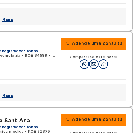
 •
Mapa
Agende uma consulta
abagismo
Ver todas
eumologia
•
RQE 34589 - Clínica médica
Compartilhe este perfil
 •
Mapa
Agende uma consulta
de Sant Ana
abagismo
Ver todas
nica médica
•
RQE 32375 - Pneumologia