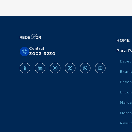
HOME
Central
Para P
3003-3230
Espec
Exame
Encon
Encon
Marca
Marca
Resul