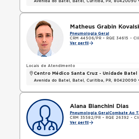
Avenida do Batel, Batel, Curitiba, PR, 80420090
Matheus Grabin Kovals
Pneumologia Geral
CRM 44506/PR
•
RQE 34615 - Cl
Ver perfil
Locais de Atendimento
Centro Médico Santa Cruz - Unidade Batel
Avenida do Batel, Batel, Curitiba, PR, 80420090
Alana Bianchini Dias
Pneumologia Geral
Combate Ao T
CRM 35582/PR
•
RQE 26392 - Cl
Ver perfil