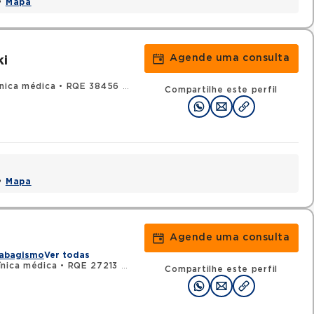
 •
Mapa
Agende uma consulta
ki
ínica médica
•
RQE 38456 - Pneumologia
Compartilhe este perfil
 •
Mapa
Agende uma consulta
abagismo
Ver todas
ínica médica
•
RQE 27213 - Pneumologia
Compartilhe este perfil