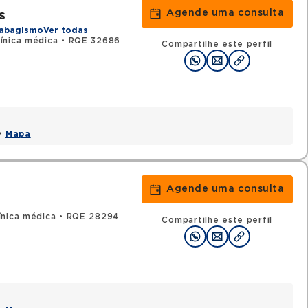
Agende uma consulta
s
abagismo
Ver todas
ínica médica
•
RQE 32686 - Pneumologia
Compartilhe este perfil
 •
Mapa
Agende uma consulta
ínica médica
•
RQE 28294 - Pneumologia
Compartilhe este perfil