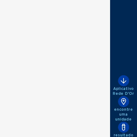
Aplicativo
Rede D'Or
encontre
uma
unidade
resultado