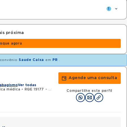
1
is próxima
usque agora
convênio
Saude Caixa
em
PR
.
Agende uma consulta
abagismo
Ver todas
nica médica
•
RQE 19177 - Pneumologia
Compartilhe este perfil