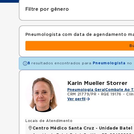
Filtre por gênero
Pneumologista com data de agendamento ma
B
8
resultados encontrados para
Pneumologista
no 
Karin Mueller Storrer
Pneumologia Geral
Combate Ao T
CRM 21779/PR
•
RQE 19176 - Clí
Ver perfil
Locais de Atendimento
Centro Médico Santa Cruz - Unidade Batel