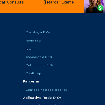
car Consulta
Marcar Exame
por
Whatsapp
Oncologia D'Or
Rede Star
IDOR
Cardiologia D’Or
o
Maternidade D'Or
Qualicorp
Parcerias
Conheça nossas Parcerias
Aplicativo Rede D'Or