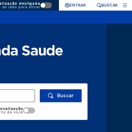
alização desligada
ENTRAR
BUSCAR
e ao lado para ativar
nda Saude
Buscar
localização
rto de você