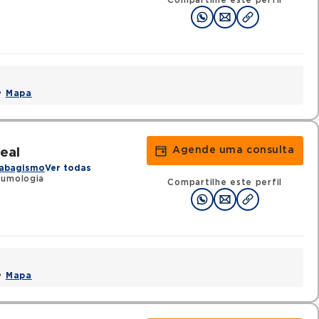
Compartilhe este perfil
 •
Mapa
Agende uma consulta
eal
abagismo
Ver todas
eumologia
Compartilhe este perfil
 •
Mapa