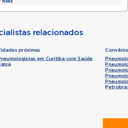
 •
Mapa
ialistas relacionados
Cidades próximas
Convênio
Pneumologistas em Curitiba com Saúde
Pneumolo
Caixa
Pneumolo
Pneumolo
Pneumolo
Pneumolo
Petrobra