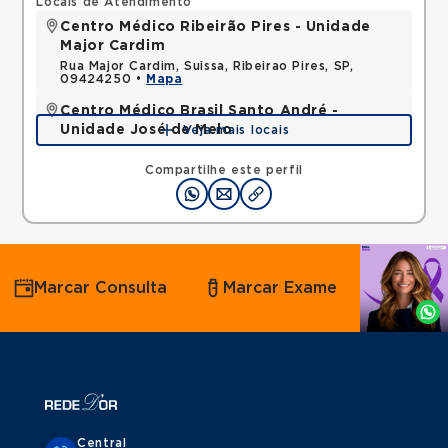
Locais de Atendimento
Centro Médico Ribeirão Pires - Unidade
Major Cardim
Rua Major Cardim, Suissa, Ribeirao Pires, SP,
09424250 •
Mapa
Centro Médico Brasil Santo André -
Unidade José de Melo
Veja mais locais
Rua Jose de Melo, Vila Dora, Santo Andre, SP,
09030580 •
Mapa
Compartilhe este perfil
Agende
Marcar Consulta
Marcar Exame
por
Whatsapp
Central