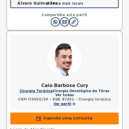
Álvaro Guimarães
Veja mais locais
Avenida Alvaro Guimaraes, Assuncao, Sao Bernardo
do Campo, SP, 09810010 •
Mapa
Compartilhe este perfil
Caio Barbosa Cury
Cirurgia Torácica
Cirurgia Oncológica do Tórax
Ver todas
CRM 174950/SP
•
RQE 87832 - Cirurgia torácica
Ver perfil
Agende uma consulta