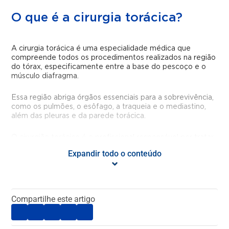
O que é a cirurgia torácica?
A cirurgia torácica é uma especialidade médica que
compreende todos os procedimentos realizados na região
do tórax, especificamente entre a base do pescoço e o
músculo diafragma.
Essa região abriga órgãos essenciais para a sobrevivência,
como os pulmões, o esôfago, a traqueia e o mediastino,
além das pleuras e da parede torácica.
O cirurgião torácico é o profissional responsável por tratar
doenças que acometem essas estruturas, atuando em
Expandir todo o conteúdo
casos que envolvem desde traumatismos torácicos até
doenças oncológicas e funcionais, como a hiperidrose
(suor excessivo).
Compartilhe este artigo
Qual a formação do cirurgião
torácico?