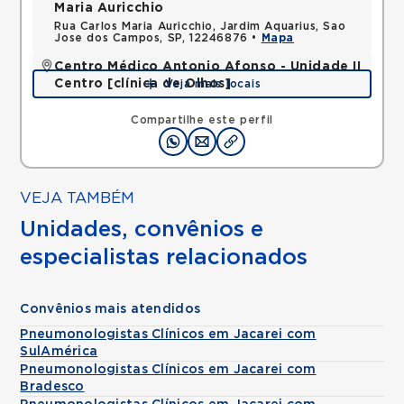
Maria Auricchio
Rua Carlos Maria Auricchio, Jardim Aquarius, Sao
Jose dos Campos, SP, 12246876 •
Mapa
Centro Médico Antonio Afonso - Unidade II
Centro [clínica de Olhos]
Veja mais locais
Rua Quinze de Novembro, Centro, Jacarei, SP,
12327060 •
Mapa
Compartilhe este perfil
VEJA TAMBÉM
Unidades, convênios e
especialistas relacionados
Convênios mais atendidos
Pneumonologistas Clínicos em Jacarei com
SulAmérica
Pneumonologistas Clínicos em Jacarei com
Bradesco