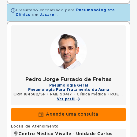
1 resultado encontrado para
Pneumonologista
Clínico
em
Jacarei
.
Pedro Jorge Furtado de Freitas
Pneumologia Geral
Pneumologia Para Tratamento da Asma
CRM 184582/SP
•
RQE 99417 - Clínica médica
•
RQE 99789 - Pneumologia
Ver perfil
Agende uma consulta
Locais de Atendimento
Centro Médico Vivalle - Unidade Carlos