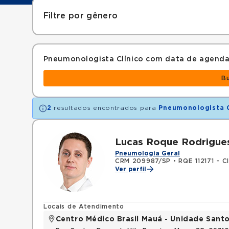
Filtre por gênero
Pneumonologista Clínico com data de agend
B
2
resultados encontrados para
Pneumonologista C
Lucas Roque Rodrigues
Pneumologia Geral
CRM 209987/SP
•
RQE 112171 - C
Ver perfil
Locais de Atendimento
Centro Médico Brasil Mauá - Unidade San