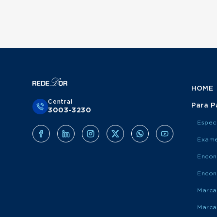
HOME
Central
Para P
3003-3230
Espec
Exame
Encon
Encon
Marca
Marca