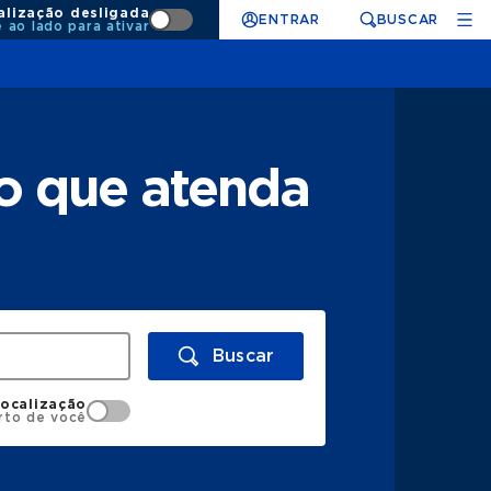
alização desligada
ENTRAR
BUSCAR
e ao lado para ativar
o que atenda
Buscar
localização
rto de você