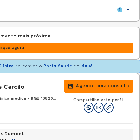
1
amento mais próxima
usque agora
línico
no convênio
Porto Saude
em
Mauá
.
Agende uma consulta
 Carcilo
línica médica
•
RQE 138290 - Pneumologia
Compartilhe este perfil
tos Dumont