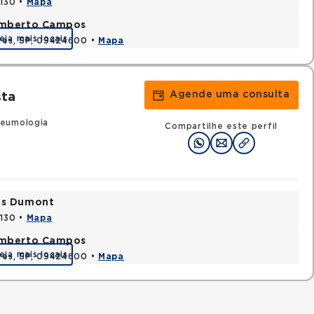
0130 •
Mapa
Humberto Campos
eja mais locais
ires, SP, 09424600 •
Mapa
Agende uma consulta
sta
eumologia
Compartilhe este perfil
tos Dumont
0130 •
Mapa
Humberto Campos
eja mais locais
ires, SP, 09424600 •
Mapa