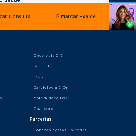
o Saúde
Agende
car Consulta
Marcar Exame
por
Whatsapp
Oncologia D'Or
Rede Star
IDOR
Cardiologia D’Or
o
Maternidade D'Or
Qualicorp
Parcerias
Conheça nossas Parcerias