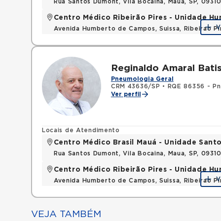
Rua Santos Dumont, Vila Bocaina, Maua, SP, 0931
Centro Médico Ribeirão Pires - Unidade 
V
Avenida Humberto de Campos, Suissa, Ribeirao P
Reginaldo Amaral Bati
Pneumologia Geral
CRM 43636/SP
•
RQE 86356 - Pn
Ver perfil
Locais de Atendimento
Centro Médico Brasil Mauá - Unidade San
Rua Santos Dumont, Vila Bocaina, Maua, SP, 0931
Centro Médico Ribeirão Pires - Unidade 
V
Avenida Humberto de Campos, Suissa, Ribeirao P
VEJA TAMBÉM