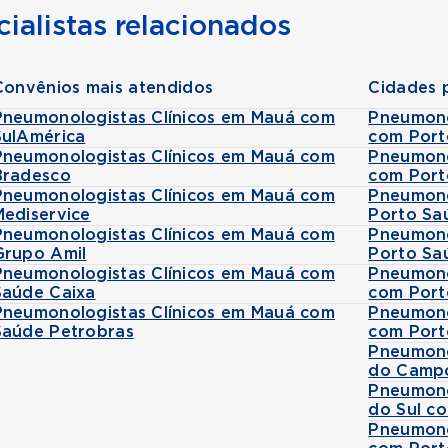
ialistas relacionados
Convênios mais atendidos
Cidades 
Pneumonologistas Clínicos em Mauá com
Pneumono
SulAmérica
com Port
Pneumonologistas Clínicos em Mauá com
Pneumono
Bradesco
com Port
Pneumonologistas Clínicos em Mauá com
Pneumono
Mediservice
Porto Sa
Pneumonologistas Clínicos em Mauá com
Pneumono
Grupo Amil
Porto Sa
Pneumonologistas Clínicos em Mauá com
Pneumonol
Saúde Caixa
com Port
Pneumonologistas Clínicos em Mauá com
Pneumono
Saúde Petrobras
com Port
Pneumono
do Campo
Pneumono
do Sul c
Pneumono