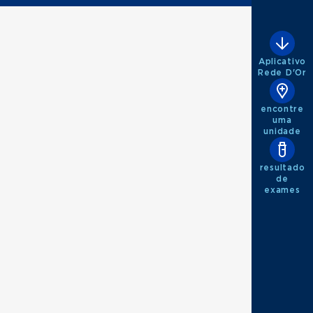
Aplicativo
Rede D'Or
encontre
uma
unidade
resultado
de
exames