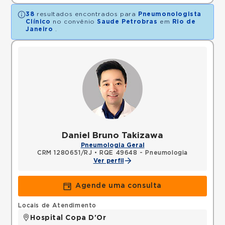
38
resultados encontrados para
Pneumonologista
Clínico
no convênio
Saude Petrobras
em
Rio de
Janeiro
.
Daniel Bruno Takizawa
Pneumologia Geral
CRM 1280651/RJ
•
RQE 49648 - Pneumologia
Ver perfil
Agende uma consulta
Locais de Atendimento
Hospital Copa D'Or