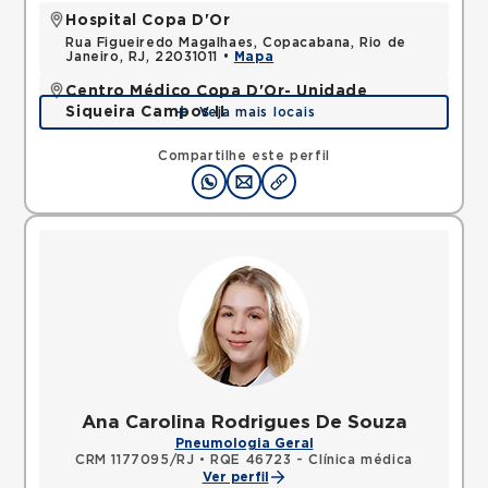
Hospital Copa D'Or
Rua Figueiredo Magalhaes, Copacabana, Rio de
Janeiro, RJ, 22031011 •
Mapa
Centro Médico Copa D'Or- Unidade
Siqueira Campos II
Veja mais locais
Rua Siqueira Campos, Copacabana, Rio de Janeiro,
RJ, 22031071 •
Mapa
Compartilhe este perfil
Ana Carolina Rodrigues De Souza
Pneumologia Geral
CRM 1177095/RJ
•
RQE 46723 - Clínica médica
Ver perfil