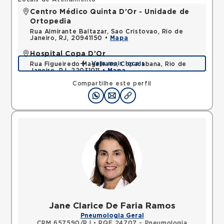
Centro Médico Quinta D'Or - Unidade de
Ortopedia
Rua Almirante Baltazar, Sao Cristovao, Rio de
Janeiro, RJ, 20941150 •
Mapa
Hospital Copa D'Or
Veja mais locais
Rua Figueiredo Magalhaes, Copacabana, Rio de
Janeiro, RJ, 22031011 •
Mapa
Compartilhe este perfil
Jane Clarice De Faria Ramos
Pneumologia Geral
CRM 657590/RJ
•
RQE 24707 - Pneumologia