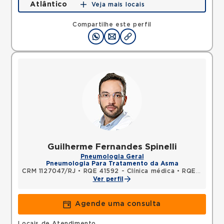
Atlântico
Veja mais locais
Avenida Atlantica, Copacabana, Rio de Janeiro, RJ,
22070002 •
Mapa
Compartilhe este perfil
Guilherme Fernandes Spinelli
Pneumologia Geral
Pneumologia Para Tratamento da Asma
CRM 1127047/RJ
•
RQE 41592 - Clínica médica
•
RQE 54840 - Pneumologia
Ver perfil
Agende uma consulta
Locais de Atendimento