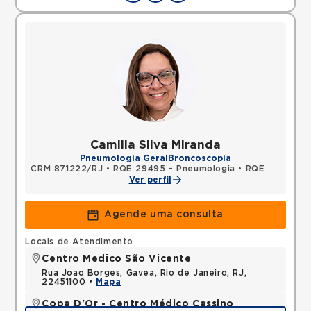
Camilla Silva Miranda
Pneumologia Geral
Broncoscopia
CRM 871222/RJ
•
RQE 29495 - Pneumologia
•
RQE 29496 - Clínica médica
Ver perfil
Agende uma consulta
Locais de Atendimento
Centro Medico São Vicente
Rua Joao Borges, Gavea, Rio de Janeiro, RJ,
22451100 •
Mapa
Copa D'Or - Centro Médico Cassino