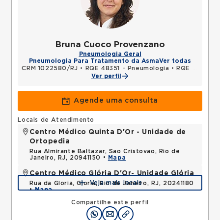
Bruna Cuoco Provenzano
Pneumologia Geral
Pneumologia Para Tratamento da Asma
Ver todas
CRM 1022580/RJ
•
RQE 48351 - Pneumologia
•
RQE 48352 - Clínica médica
Ver perfil
Agende uma consulta
Locais de Atendimento
Centro Médico Quinta D'Or - Unidade de
Ortopedia
Rua Almirante Baltazar, Sao Cristovao, Rio de
Janeiro, RJ, 20941150 •
Mapa
Centro Médico Glória D'Or- Unidade Glória
Veja mais locais
Rua da Gloria, Gloria, Rio de Janeiro, RJ, 20241180
•
Mapa
Compartilhe este perfil