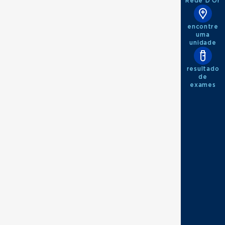
Rede D'Or
encontre
uma
unidade
resultado
de
exames