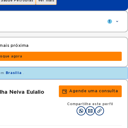
Saúde Petrobras
Ver mais
1
mais próxima
usque agora
em
Brasília
.
Agende uma consulta
ha Neiva Eulalio
Compartilhe este perfil