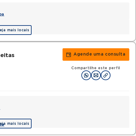
pa
eja mais locais
Agende uma consulta
eitas
Compartilhe este perfil
a
eja mais locais
pa