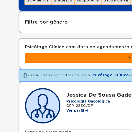
SulAmérica
Bradesco
Grupo Amil
Saúde Caixa
Filtre por gênero
Psicólogo Clínico com data de agendamento 
B
2
resultados encontrados para
Psicólogo Clínico
Jessica De Sousa Gadel
Psicologia Oncológica
CRP 2530/DF
Ver perfil