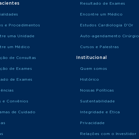
acientes
Resultado de Exames
ialidades
Encontre um Médico
s e Procedimentos
Estudos Cardiologia D'Or
tre uma Unidade
Auto-agendamento Cirúrgic
tre um Médico
Cursos e Palestras
Institucional
ção de Consultas
ção de Exames
Quem somos
tado de Exames
Histórico
ências
Nossas Políticas
s e Convênios
Sustentabilidade
amas de Cuidado
Integridade e Ética
ças
Privacidade
as
Relações com o Investidor