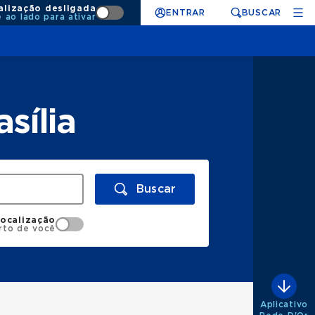
alização desligada
ENTRAR
BUSCAR
e ao lado para ativar
sília
Buscar
localização
rto de você
Aplicativo