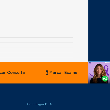
Agende
car Consulta
Marcar Exame
por
Whatsapp
Oncologia D'Or