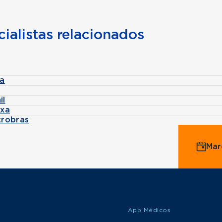
ialistas relacionados
ca
il
ixa
trobras
Mar
App Médicos