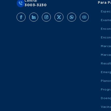
Central
Para P
3003-3230
Espec
Exame
Encon
Encon
Marca
Marca
Resul
Emerg
Plano
Progr
Doen
Vacin