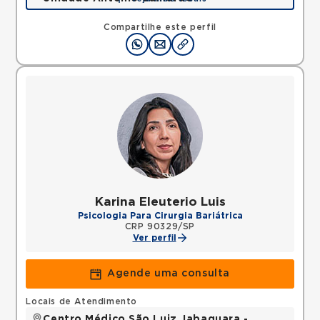
Rua Antonio Camardo, Tatuape, Sao Paulo, SP,
03178200 •
Mapa
Compartilhe este perfil
Karina Eleuterio Luis
Psicologia Para Cirurgia Bariátrica
CRP 90329/SP
Ver perfil
Agende uma consulta
Locais de Atendimento
Centro Médico São Luiz Jabaquara -