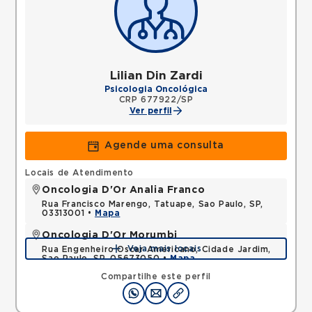
Lilian Din Zardi
Psicologia Oncológica
CRP 677922/SP
Ver perfil
Agende uma consulta
Locais de Atendimento
Oncologia D'Or Analia Franco
Rua Francisco Marengo, Tatuape, Sao Paulo, SP,
03313001 •
Mapa
Oncologia D'Or Morumbi
Veja mais locais
Rua Engenheiro Oscar Americano, Cidade Jardim,
Sao Paulo, SP, 05673050 •
Mapa
Compartilhe este perfil