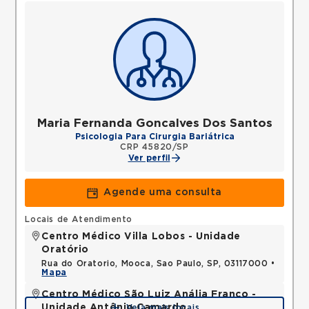
Maria Fernanda Goncalves Dos Santos
Psicologia Para Cirurgia Bariátrica
CRP 45820/SP
Ver perfil
Agende uma consulta
Locais de Atendimento
Centro Médico Villa Lobos - Unidade
Oratório
Rua do Oratorio, Mooca, Sao Paulo, SP, 03117000 •
Mapa
Centro Médico São Luiz Anália Franco -
Unidade Antônio Camardo
Veja mais locais