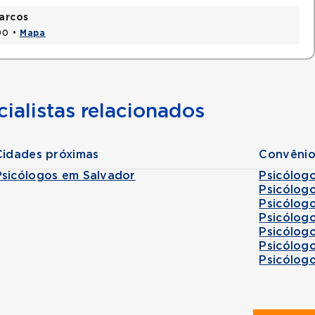
arcos
90 •
Mapa
ialistas relacionados
Cidades próximas
Convênio
Psicólogos em Salvador
Psicólog
Psicólog
Psicólog
Psicólog
Psicólog
Psicólog
Psicólog