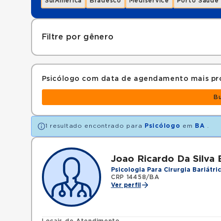
SulAmérica
Bradesco
Mediservice
Porto Saúde
Filtre por gênero
Psicólogo com data de agendamento mais pr
B
1 resultado encontrado para
Psicólogo
em
BA
.
Joao Ricardo Da Silva E
Psicologia Para Cirurgia Bariátri
CRP 14458/BA
Ver perfil