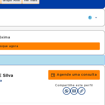
Grupo Amil
Ver mais
1
óxima
usque agora
Agende uma consulta
 Silva
ca
Compartilhe este perfil