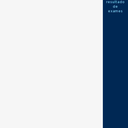
resultado
de
exames