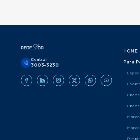
HOME
Central
Para P
3003-3230
Espec
Exame
Encon
Encon
Marca
Marca
Resul