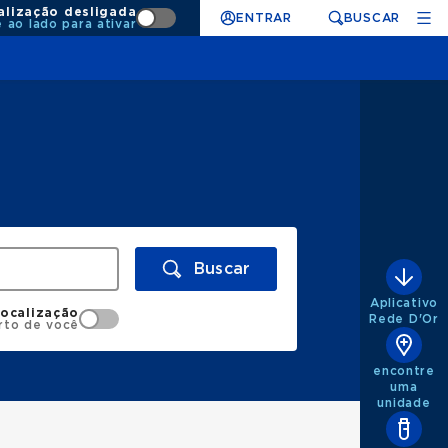
alização desligada
ENTRAR
BUSCAR
e ao lado para ativar
Buscar
Aplicativo
localização
Rede D'Or
rto de você
encontre
uma
unidade