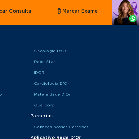
Agende
car Consulta
Marcar Exame
por
Whatsapp
Oncologia D'Or
Rede Star
IDOR
Cardiologia D’Or
o
Maternidade D'Or
Qualicorp
Parcerias
Conheça nossas Parcerias
Aplicativo Rede D'Or