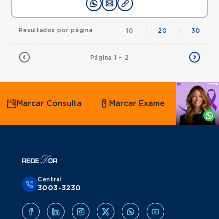
Resultados por página
10
|
20
|
30
Página 1 - 2
Agende
Marcar Consulta
Marcar Exame
por
Whatsapp
Central
3003-3230