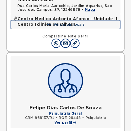
Maria Auricchio
Rua Carlos Maria Auricchio, Jardim Aquarius, Sao
Jose dos Campos, SP, 12246876 •
Mapa
Centro Médico Antonio Afonso - Unidade II
Centro [clínica de Olhos]
Veja mais locais
Rua Quinze de Novembro, Centro, Jacarei, SP,
12327060 •
Mapa
Compartilhe este perfil
Felipe Dias Carlos De Souza
Psiquiatria Geral
CRM 968137/RJ
•
RQE 26448 - Psiquiatria
Ver perfil