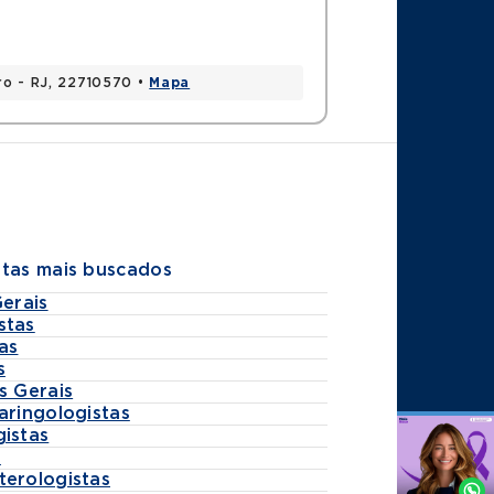
iro - RJ, 22710570 •
Mapa
stas mais buscados
Gerais
stas
as
s
s Gerais
aringologistas
gistas
Agende
s
por
terologistas
Whatsapp