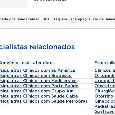
trada dos Bandeirantes , 363 - Taquara Jacarepagua, Rio de Jane
ialistas relacionados
Convênios mais atendidos
Especiali
Psiquiatras Clínicos com SulAmérica
Clínicos 
Psiquiatras Clínicos com Bradesco
Ortopedi
Psiquiatras Clínicos com Mediservice
Urologist
Psiquiatras Clínicos com Porto Saúde
Obstetra
Psiquiatras Clínicos com Grupo Amil
Cirurgiõe
Psiquiatras Clínicos com Saúde Caixa
Otorrinol
Psiquiatras Clínicos com Saúde Petrobras
Ginecolo
Pediatra
Gastroen