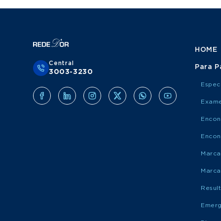
HOME
Central
Para P
3003-3230
Espec
Exame
Encon
Encon
Marca
Marca
Resul
Emerg