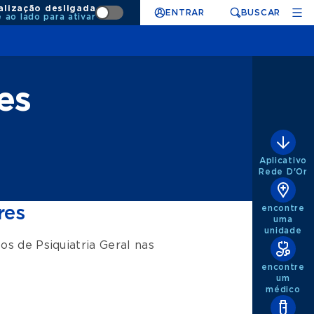
alização desligada
ENTRAR
BUSCAR
e ao lado para ativar
es
Aplicativo
Rede D'Or
res
encontre
uma
unidade
tos de
Psiquiatria Geral
nas
encontre
um
médico