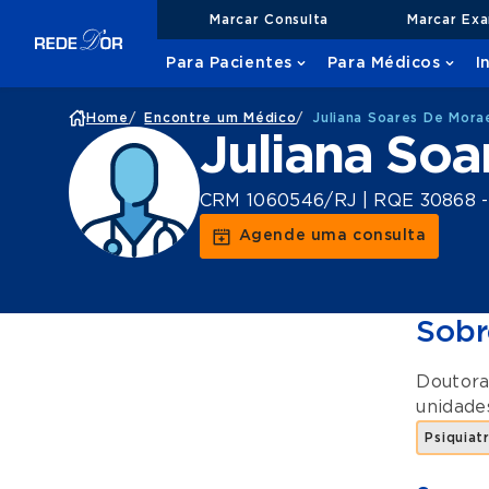
Marcar Consulta
Marcar Ex
Para Pacientes
Para Médicos
I
Home
/
Encontre um Médico
/
Juliana Soares De Mora
Juliana Soa
CRM 1060546/RJ | RQE 30868 - 
Agende uma consulta
Sobr
Doutora
unidad
Psiquiat