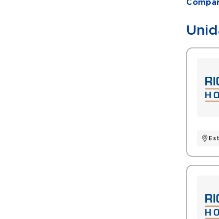
Compart
Unid
Es