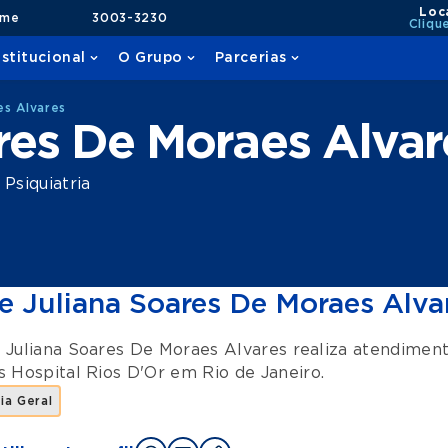
Loc
ame
3003-3230
Cliqu
nstitucional
O Grupo
Parcerias
es Alvares
res De Moraes Alvar
Psiquiatria
e Juliana Soares De Moraes Alva
 Juliana Soares De Moraes Alvares realiza atendimen
es
Hospital Rios D'Or
em
Rio de Janeiro
.
ria Geral