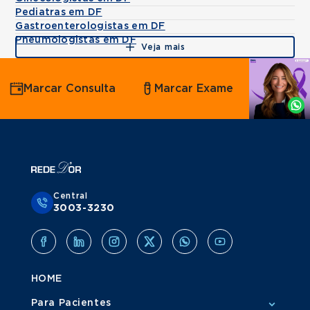
Pediatras em DF
Gastroenterologistas em DF
Pneumologistas em DF
Veja mais
Agende
Marcar Consulta
Marcar Exame
por
Whatsapp
Central
3003-3230
HOME
Para Pacientes