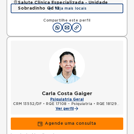
Salute Clínica Especializada - Unidade
Sobradinho Qd 12
Veja mais locais
QUADRA, SOBRADINHO, Brasilia, DF, 73010120 •
Mapa
Compartilhe este perfil
Carla Costa Gaiger
Psiquiatria Geral
CRM 13552/DF
•
RQE 17108 - Psiquiatria
•
RQE 18129 - Medicina do tráfego
Ver perfil
Agende uma consulta