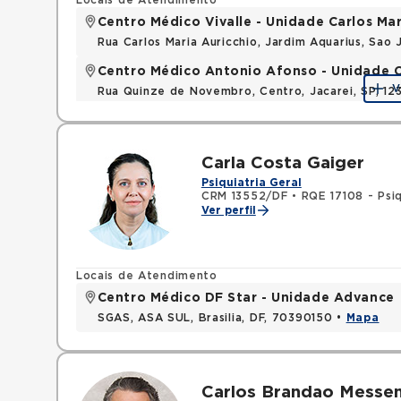
Locais de Atendimento
Centro Médico Vivalle - Unidade Carlos Mar
Rua Carlos Maria Auricchio, Jardim Aquarius, Sa
Centro Médico Antonio Afonso - Unidade 
V
Rua Quinze de Novembro, Centro, Jacarei, SP, 1
Carla Costa Gaiger
Psiquiatria Geral
CRM 13552/DF
•
RQE 17108 - Psiq
Ver perfil
Locais de Atendimento
Centro Médico DF Star - Unidade Advance
SGAS, ASA SUL, Brasilia, DF, 70390150 •
Mapa
Carlos Brandao Messe