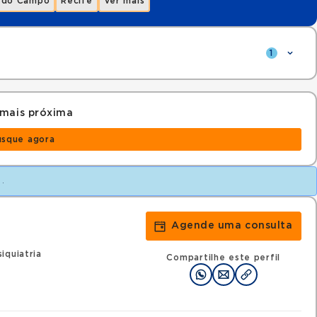
 do Campo
Recife
Ver mais
1
 mais próxima
usque agora
.
Agende uma consulta
iquiatria
Compartilhe este perfil