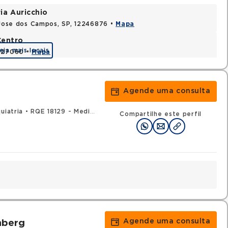
ia Auricchio
o Jose dos Campos, SP, 12246876 •
Mapa
Centro
eja mais locais
2327060 •
Mapa
Agende uma consulta
uiatria
•
RQE 18129 - Medicina do tráfego
Compartilhe este perfil
Agende uma consulta
nberg