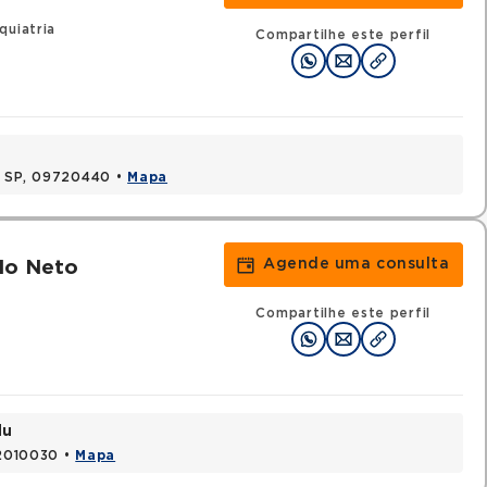
quiatria
Compartilhe este perfil
, SP, 09720440 •
Mapa
Agende uma consulta
lo Neto
Compartilhe este perfil
du
52010030 •
Mapa