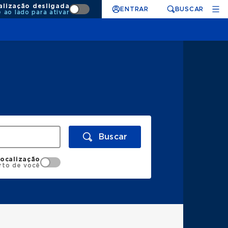
alização desligada
ENTRAR
BUSCAR
e ao lado para ativar
Buscar
localização
rto de você