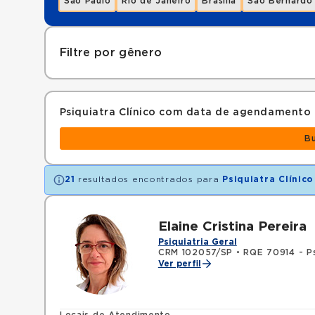
São Paulo
Rio de Janeiro
Brasília
São Bernardo
Filtre por gênero
Psiquiatra Clínico com data de agendamento
B
21
resultados encontrados para
Psiquiatra Clínico
Elaine Cristina Pereira
Psiquiatria Geral
CRM 102057/SP
•
RQE 70914 - Ps
Ver perfil