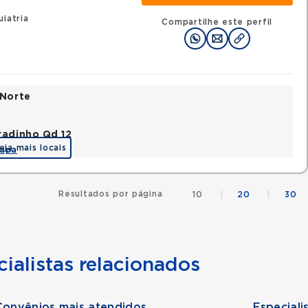
iatria
Compartilhe este perfil
 Norte
radinho Qd 12
eja mais locais
apa
Resultados por página
10
|
20
|
30
ialistas relacionados
Convênios mais atendidos
Especiali