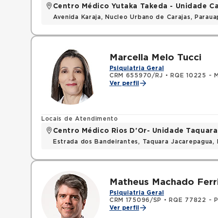
Centro Médico Yutaka Takeda - Unidade Ca
Avenida Karaja, Nucleo Urbano de Carajas, Parau
Marcella Melo Tucci
Psiquiatria Geral
CRM 655970/RJ
•
RQE 10225 - M
Ver perfil
Locais de Atendimento
Centro Médico Rios D'Or- Unidade Taquara
Estrada dos Bandeirantes, Taquara Jacarepagua, 
Matheus Machado Ferri
Psiquiatria Geral
CRM 175096/SP
•
RQE 77822 - Ps
Ver perfil