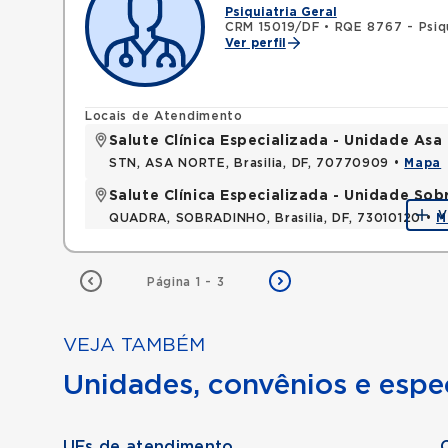
Psiquiatria Geral
CRM 15019/DF
•
RQE 8767 - Psiqu
Ver perfil
Locais de Atendimento
Salute Clínica Especializada - Unidade Asa
STN, ASA NORTE, Brasilia, DF, 70770909 •
Mapa
Salute Clínica Especializada - Unidade Sob
V
QUADRA, SOBRADINHO, Brasilia, DF, 73010120 •
M
Página 1 - 3
VEJA TAMBÉM
Unidades, convênios e espec
UFs de atendimento