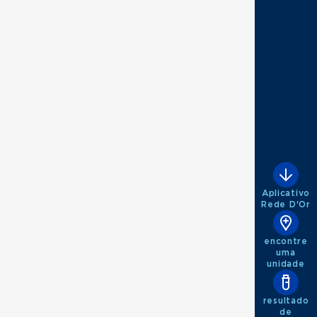
Aplicativo
Rede D'Or
encontre
uma
unidade
resultado
de