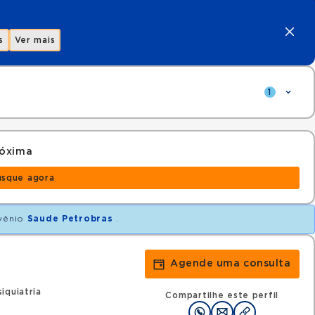
s
Ver mais
1
róxima
usque agora
vênio
Saude Petrobras
.
Agende uma consulta
iquiatria
Compartilhe este perfil