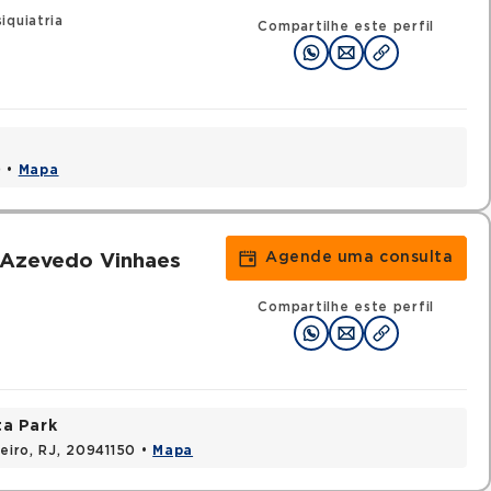
iquiatria
Compartilhe este perfil
0 •
Mapa
Agende uma consulta
 Azevedo Vinhaes
Compartilhe este perfil
ta Park
neiro, RJ, 20941150 •
Mapa