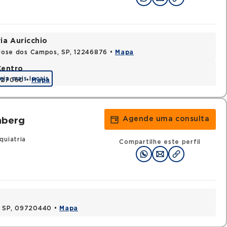
ia Auricchio
o Jose dos Campos, SP, 12246876 •
Mapa
Centro
eja mais locais
2327060 •
Mapa
Agende uma consulta
nberg
quiatria
Compartilhe este perfil
, SP, 09720440 •
Mapa