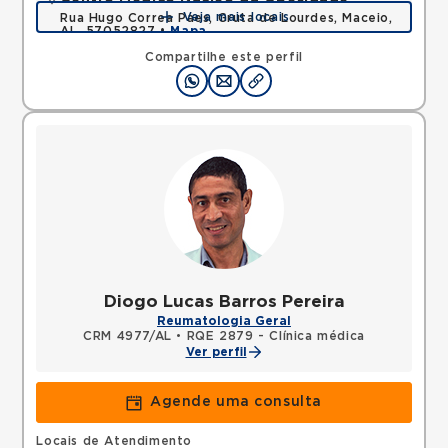
Veja mais locais
Rua Hugo Correa Paes, Gruta de Lourdes, Maceio,
AL, 57052827 •
Mapa
Compartilhe este perfil
Diogo Lucas Barros Pereira
Reumatologia Geral
CRM 4977/AL
•
RQE 2879 - Clínica médica
Ver perfil
Agende uma consulta
Locais de Atendimento