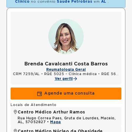
Clínico
no convênio
Saude Petrobras
em
AL
.
Brenda Cavalcanti Costa Barros
Reumatologia Geral
CRM 7259/AL
•
RQE 5025 - Clínica médica
•
RQE 5609 - Reumatologia
Ver perfil
Agende uma consulta
Locais de Atendimento
Centro Médico Arthur Ramos
Rua Hugo Correa Paes, Gruta de Lourdes, Maceio,
AL, 57052827 •
Mapa
Centro Médico Núcleo da Obesidade