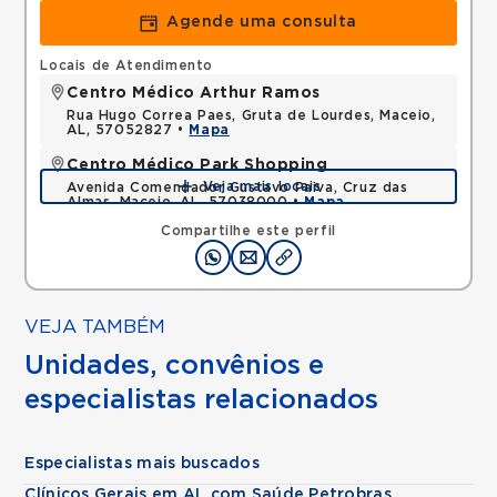
Agende uma consulta
Locais de Atendimento
Centro Médico Arthur Ramos
Rua Hugo Correa Paes, Gruta de Lourdes, Maceio,
AL, 57052827 •
Mapa
Centro Médico Park Shopping
Veja mais locais
Avenida Comendador Gustavo Paiva, Cruz das
Almas, Maceio, AL, 57038000 •
Mapa
Compartilhe este perfil
VEJA TAMBÉM
Unidades, convênios e
especialistas relacionados
Especialistas mais buscados
Clínicos Gerais em AL com Saúde Petrobras