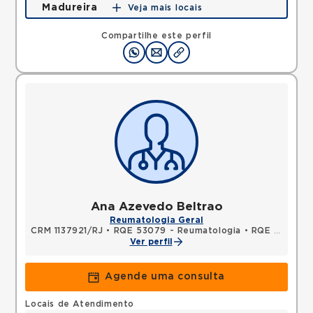
Madureira
Veja mais locais
Rua Soares Caldeira, Madureira, Rio de Janeiro, RJ,
21351080 •
Mapa
Compartilhe este perfil
Ana Azevedo Beltrao
Reumatologia Geral
CRM 1137921/RJ
•
RQE 53079 - Reumatologia
•
RQE 53080 - Clínica médica
Ver perfil
Agende uma consulta
Locais de Atendimento