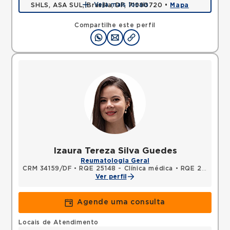
Veja mais locais
SHLS, ASA SUL, Brasilia, DF, 71990720 •
Mapa
Compartilhe este perfil
Izaura Tereza Silva Guedes
Reumatologia Geral
CRM 34159/DF
•
RQE 25148 - Clínica médica
•
RQE 25200 - Reumatologia
Ver perfil
Agende uma consulta
Locais de Atendimento