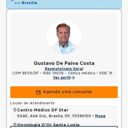
em
Brasília
.
Gustavo De Paiva Costa
Reumatologia Geral
CRM 8659/DF
•
RQE 19038 - Clínica médica
•
RQE 19039 - Reumatologia
Ver perfil
Agende uma consulta
Locais de Atendimento
Centro Médico DF Star
SGAS, ASA SUL, Brasilia, DF, 70390150 •
Mapa
Oncologia D'Or Santa Luzia