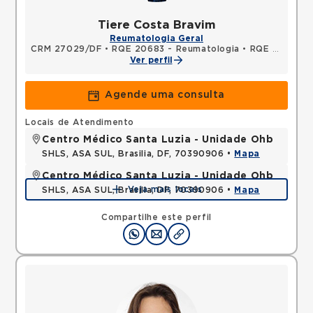
Tiere Costa Bravim
Reumatologia Geral
CRM 27029/DF
•
RQE 20683 - Reumatologia
•
RQE 22595 - Clínica médica
Ver perfil
Agende uma consulta
Locais de Atendimento
Centro Médico Santa Luzia - Unidade Ohb
SHLS, ASA SUL, Brasilia, DF, 70390906 •
Mapa
Centro Médico Santa Luzia - Unidade Ohb
Veja mais locais
SHLS, ASA SUL, Brasilia, DF, 70390906 •
Mapa
Compartilhe este perfil