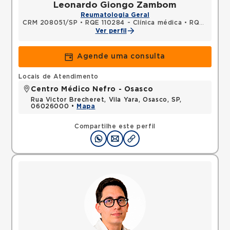
Leonardo Giongo Zambom
Reumatologia Geral
CRM 208051/SP
•
RQE 110284 - Clínica médica
•
RQE 146277 - Reumatologia
Ver perfil
Agende uma consulta
Locais de Atendimento
Centro Médico Nefro - Osasco
Rua Victor Brecheret, Vila Yara, Osasco, SP,
06026000 •
Mapa
Compartilhe este perfil