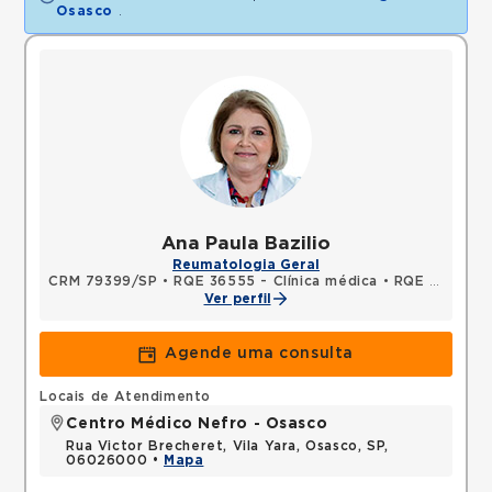
Osasco
.
Ana Paula Bazilio
Reumatologia Geral
CRM 79399/SP
•
RQE 36555 - Clínica médica
•
RQE 36556 - Reumatologia
Ver perfil
Agende uma consulta
Locais de Atendimento
Centro Médico Nefro - Osasco
Rua Victor Brecheret, Vila Yara, Osasco, SP,
06026000 •
Mapa