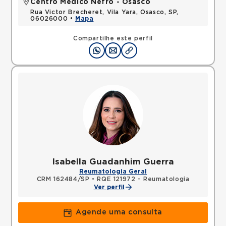
Centro Médico Nefro - Osasco
Rua Victor Brecheret, Vila Yara, Osasco, SP,
06026000 •
Mapa
Compartilhe este perfil
Isabella Guadanhim Guerra
Reumatologia Geral
CRM 162484/SP
•
RQE 121972 - Reumatologia
Ver perfil
Agende uma consulta