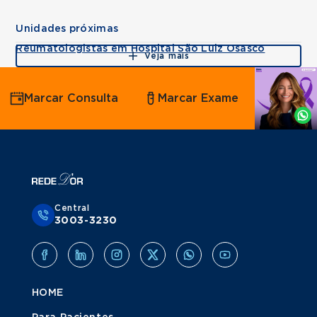
Unidades próximas
Reumatologistas em Hospital São Luiz Osasco
Veja mais
Agende
Marcar Consulta
Marcar Exame
por
Whatsapp
Central
3003-3230
HOME