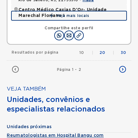
Rio de Janeiro, RJ, 22793310 •
Mapa
Centro Médico Caxias D'Or- Unidade
Marechal Floriano I
Veja mais locais
Avenida Perimetral Marechal Floriano, Jardim Vinte
e Cinco de Agosto, Duque de Caxias, RJ,
Compartilhe este perfil
25075025 •
Mapa
Resultados por página
10
|
20
|
30
Página 1 - 2
VEJA TAMBÉM
Unidades, convênios e
especialistas relacionados
Unidades próximas
Reumatologistas em Hospital Bangu com