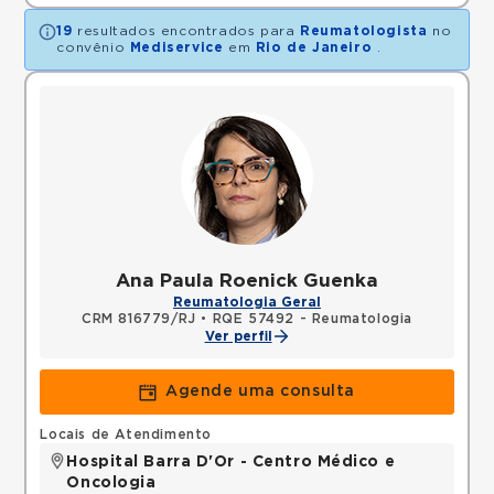
19
resultados encontrados para
Reumatologista
no
convênio
Mediservice
em
Rio de Janeiro
.
Ana Paula Roenick Guenka
Reumatologia Geral
CRM 816779/RJ
•
RQE 57492 - Reumatologia
Ver perfil
Agende uma consulta
Locais de Atendimento
Hospital Barra D'Or - Centro Médico e
Oncologia