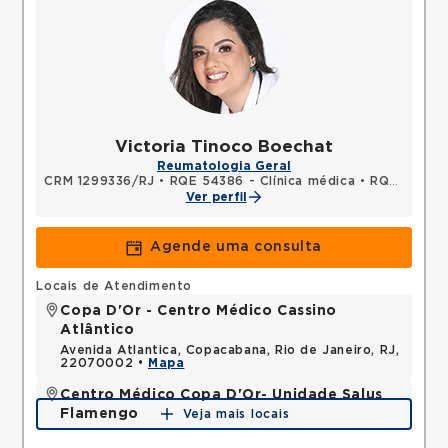
Victoria Tinoco Boechat
Reumatologia Geral
CRM 1299336/RJ
•
RQE 54386 - Clínica médica
•
RQE 59599 - Reumatologia
Ver perfil
Agende uma consulta
Locais de Atendimento
Copa D'Or - Centro Médico Cassino
Atlântico
Avenida Atlantica, Copacabana, Rio de Janeiro, RJ,
22070002 •
Mapa
Centro Médico Copa D'Or- Unidade Salus
Flamengo
Veja mais locais
Rua Dois de Dezembro, Flamengo, Rio de Janeiro,
RJ, 22220040 •
Mapa