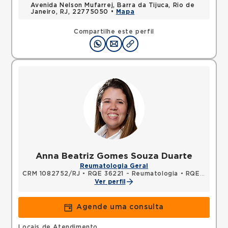
Avenida Nelson Mufarrej, Barra da Tijuca, Rio de
Janeiro, RJ, 22775050 •
Mapa
Compartilhe este perfil
Anna Beatriz Gomes Souza Duarte
Reumatologia Geral
CRM 1082752/RJ
•
RQE 36221 - Reumatologia
•
RQE 49420 - Clínica médica
Ver perfil
Agende uma consulta
Locais de Atendimento