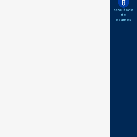
resultado
de
exames