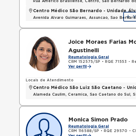
Rua Americo Brasiliense, Centro, Sao Bernardo d
Centro Médico São Bernardo - Unidade Ál
V
Avenida Alvaro Guimaraes, Assuncao, Sao Bernar
Joice Moraes Farias M
Agustinelli
Reumatologia Geral
CRM 152575/SP
•
RQE 71553 - R
Ver perfil
Locais de Atendimento
Centro Médico São Luiz São Caetano - Un
Alameda Caulim, Ceramica, Sao Caetano do Sul, S
Monica Simon Prado
Reumatologia Geral
CRM 116588/SP
•
RQE 29570 - Cl
Ver perfil