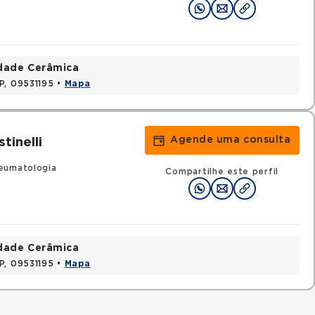
idade Cerâmica
P, 09531195 •
Mapa
Agende uma consulta
inelli
eumatologia
Compartilhe este perfil
idade Cerâmica
P, 09531195 •
Mapa