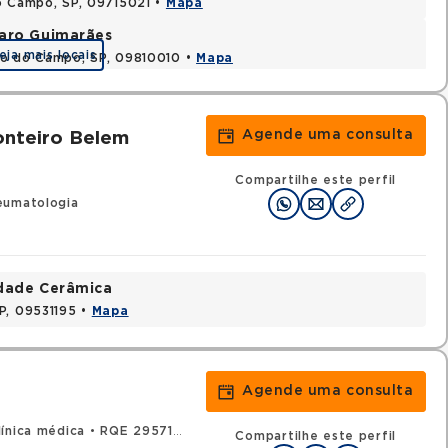
o Campo, SP, 09715021 •
Mapa
varo Guimarães
eja mais locais
do do Campo, SP, 09810010 •
Mapa
Agende uma consulta
onteiro Belem
Compartilhe este perfil
eumatologia
idade Cerâmica
P, 09531195 •
Mapa
Agende uma consulta
ínica médica
•
RQE 29571 - Reumatologia
Compartilhe este perfil