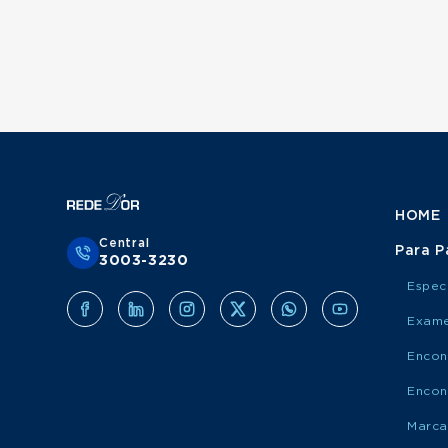
HOME
Central
Para P
3003-3230
Espec
Exame
Encon
Encon
Marca