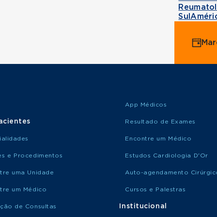
Reumatol
SulAméri
Mar
App Médicos
acientes
Resultado de Exames
ialidades
Encontre um Médico
s e Procedimentos
Estudos Cardiologia D'Or
tre uma Unidade
Auto-agendamento Cirúrgic
tre um Médico
Cursos e Palestras
Institucional
ção de Consultas