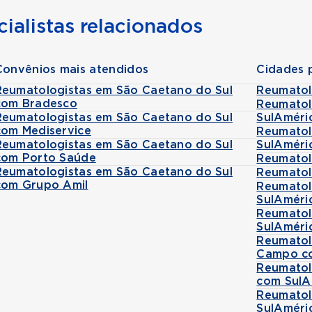
ialistas relacionados
Convênios mais atendidos
Cidades 
Reumatologistas em São Caetano do Sul
Reumatol
com Bradesco
Reumatol
Reumatologistas em São Caetano do Sul
SulAméri
com Mediservice
Reumatol
Reumatologistas em São Caetano do Sul
SulAméri
com Porto Saúde
Reumatol
Reumatologistas em São Caetano do Sul
Reumatol
com Grupo Amil
Reumatol
SulAméri
Reumatol
SulAméri
Reumatol
Campo co
Reumatol
com SulA
Reumatol
SulAméri