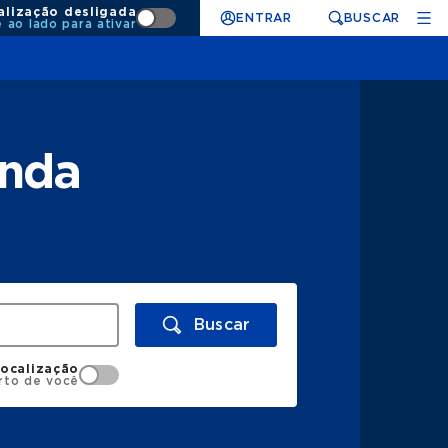
alização desligada
ENTRAR
BUSCAR
e ao lado para ativar
enda
Buscar
localização
rto de você