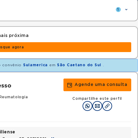
1
ais próxima
usque agora
 convênio
Sulamerica
em
São Caetano do Sul
.
Agende uma consulta
esso
Reumatologia
Compartilhe este perfil
iliense