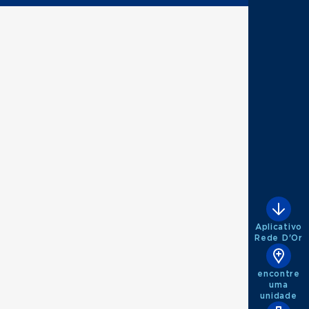
Aplicativo
Rede D'Or
encontre
uma
unidade