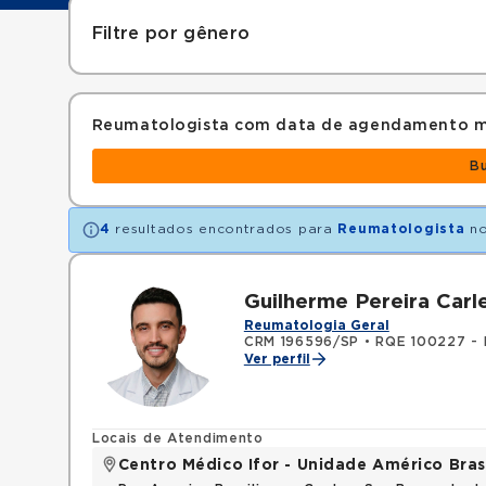
Filtre por gênero
Reumatologista com data de agendamento m
B
4
resultados encontrados para
Reumatologista
no
Guilherme Pereira Carl
Reumatologia Geral
CRM 196596/SP
•
RQE 100227 - 
Ver perfil
Locais de Atendimento
Centro Médico Ifor - Unidade Américo Bras