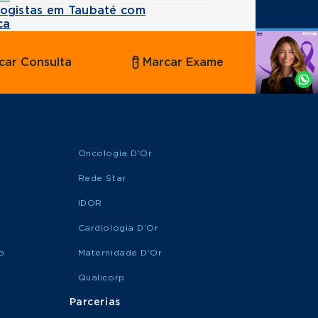
ogistas em Taubaté com
ca
Agende
car Consulta
Marcar Exame
por
Whatsapp
Oncologia D'Or
Rede Star
IDOR
Cardiologia D’Or
o
Maternidade D'Or
Qualicorp
Parcerias