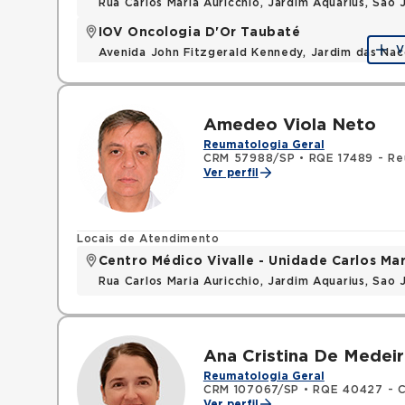
Rua Carlos Maria Auricchio, Jardim Aquarius, Sa
IOV Oncologia D'Or Taubaté
V
Avenida John Fitzgerald Kennedy, Jardim das Na
Amedeo Viola Neto
Reumatologia Geral
CRM 57988/SP
•
RQE 17489 - Re
Ver perfil
Locais de Atendimento
Centro Médico Vivalle - Unidade Carlos Mar
Rua Carlos Maria Auricchio, Jardim Aquarius, Sa
Ana Cristina De Medeir
Reumatologia Geral
CRM 107067/SP
•
RQE 40427 - C
Ver perfil