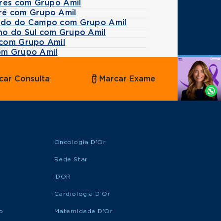
ires com Grupo Amil
ré com Grupo Amil
rdo do Campo com Grupo Amil
no do Sul com Grupo Amil
 com Grupo Amil
om Grupo Amil
Agende
car Consulta
Marcar Exame
por
Whatsapp
Oncologia D'Or
Rede Star
IDOR
Cardiologia D’Or
o
Maternidade D'Or