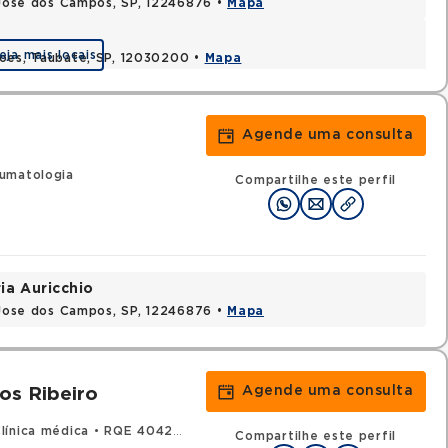
o Jose dos Campos, SP, 12246876 •
Mapa
eja mais locais
coes, Taubate, SP, 12030200 •
Mapa
Agende uma consulta
umatologia
Compartilhe este perfil
ia Auricchio
o Jose dos Campos, SP, 12246876 •
Mapa
Agende uma consulta
os Ribeiro
línica médica
•
RQE 40428 - Reumatologia
Compartilhe este perfil