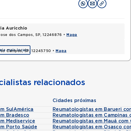
ia Auricchio
o Jose dos Campos, SP, 12246876 •
Mapa
eja mais locais
dos Campos, SP, 12245750 •
Mapa
ialistas relacionados
Cidades próximas
om SulAmérica
Reumatologistas em Barueri co
om Bradesco
Reumatologistas em Campinas 
m Mediservice
Reumatologistas em Mauá com 
om Porto Saúde
Reumatologistas em Osasco co