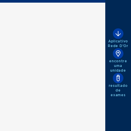
Aplicativo
Rede D'Or
encontre
uma
unidade
resultado
de
exames