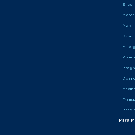
Encon
Marca
Marca
Resul
Emerg
Plano
Progr
Doen
Vacin
Trans
Patol
Para M