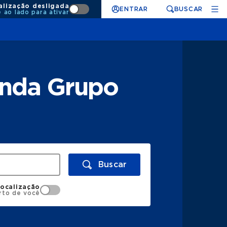
alização desligada
ENTRAR
BUSCAR
e ao lado para ativar
enda Grupo
Buscar
localização
rto de você