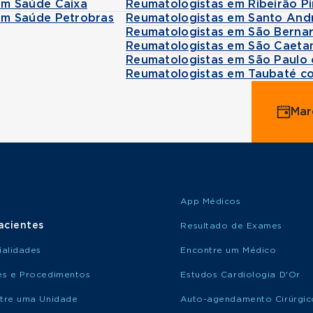
om Saúde Caixa
Reumatologistas em Ribeirão P
om Saúde Petrobras
Reumatologistas em Santo And
Reumatologistas em São Berna
Reumatologistas em São Caeta
Reumatologistas em São Paulo
Reumatologistas em Taubaté c
Mar
App Médicos
acientes
Resultado de Exames
ialidades
Encontre um Médico
s e Procedimentos
Estudos Cardiologia D'Or
tre uma Unidade
Auto-agendamento Cirúrgic