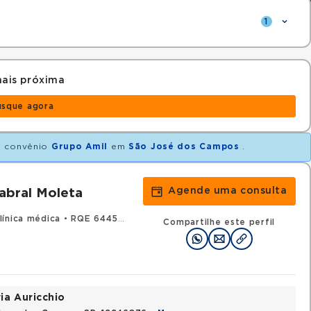
1
ais próxima
usque agora
 convênio
Grupo Amil
em
São José dos Campos
.
Agende uma consulta
Cabral Moleta
ínica médica
•
RQE 64457 - Reumatologia
Compartilhe este perfil
ia Auricchio