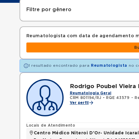
Filtre por gênero
Reumatologista com data de agendamento m
B
1 resultado encontrado para
Reumatologista
no c
Rodrigo Poubel Vieira
Reumatologia Geral
CRM 801194/RJ
•
RQE 43579 - R
Ver perfil
Locais de Atendimento
Centro Médico Niteroi D'Or- Unidade Icaraí