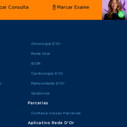
Agende
car Consulta
Marcar Exame
por
Whatsapp
Oncologia D'Or
Rede Star
IDOR
Cardiologia D’Or
o
Maternidade D'Or
Qualicorp
Parcerias
Conheça nossas Parcerias
Aplicativo Rede D'Or