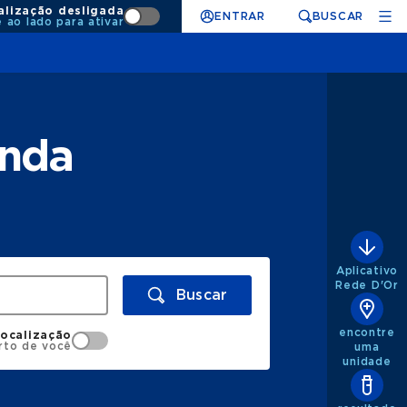
alização desligada
ENTRAR
BUSCAR
e ao lado para ativar
enda
Aplicativo
Rede D'Or
Buscar
encontre
localização
rto de você
uma
unidade