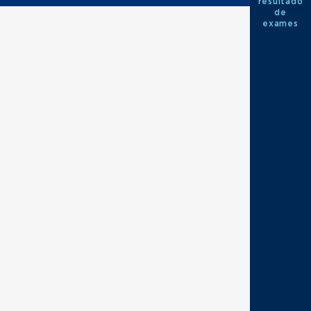
resultado
de
exames