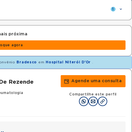
1
ais próxima
usque agora
onvênio
Bradesco
em
Hospital Niterói D'Or
.
Agende uma consulta
 De Rezende
eumatologia
Compartilhe este perfil