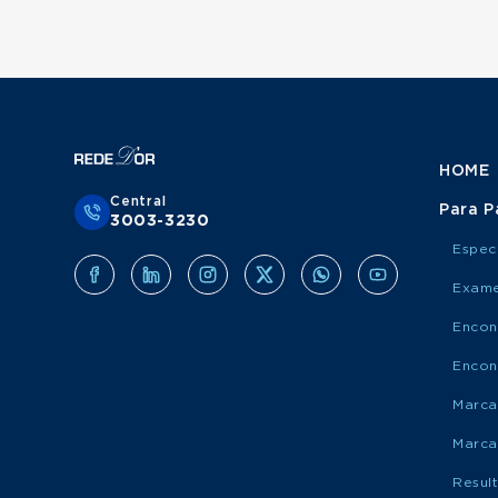
HOME
Central
Para P
3003-3230
Espec
Exame
Encon
Encon
Marca
Marca
Resul