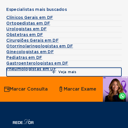
Especialistas mais buscados
Clínicos Gerais em DF
Ortopedistas em DF
Urologistas em DF
Obstetras em DF
Cirurgiões Gerais em DF
Otorrinolaringologistas em DF
Ginecologistas em DF
Pediatras em DF
Gastroenterologistas em DF
Pneumologistas em DF
Veja mais
Agende
Marcar Consulta
Marcar Exame
por
Whatsapp