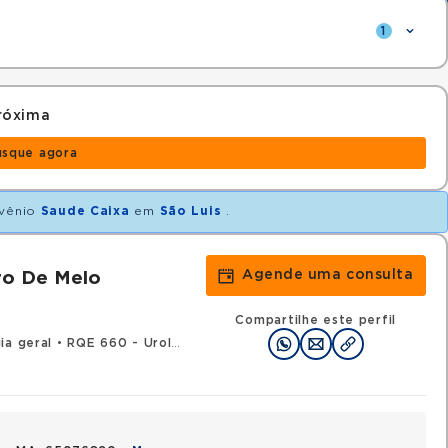
1
róxima
usque agora
vênio
Saude Caixa
em
São Luis
.
Agende uma consulta
ro De Melo
Compartilhe este perfil
ia geral
•
RQE 660 - Urologia