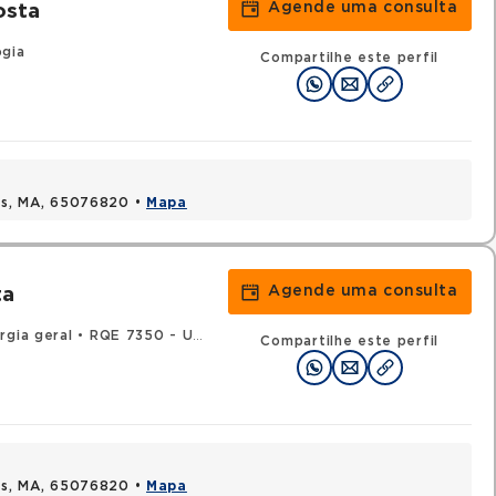
Agende uma consulta
osta
ogia
Compartilhe este perfil
uis, MA, 65076820 •
Mapa
Agende uma consulta
ta
rgia geral
•
RQE 7350 - Urologia
Compartilhe este perfil
uis, MA, 65076820 •
Mapa