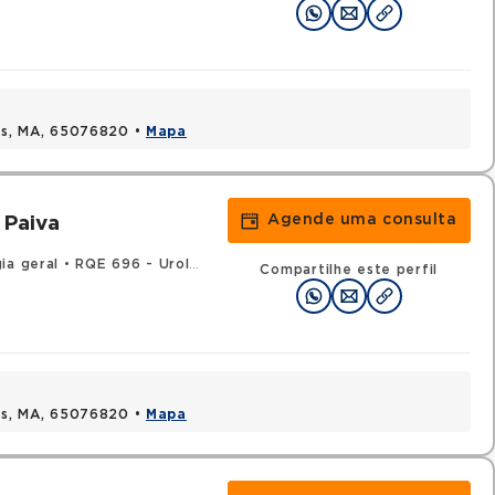
uis, MA, 65076820 •
Mapa
Agende uma consulta
 Paiva
ia geral
•
RQE 696 - Urologia
Compartilhe este perfil
uis, MA, 65076820 •
Mapa