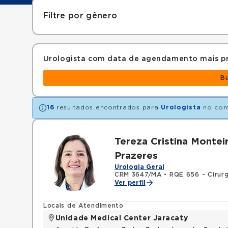
Filtre por gênero
Urologista com data de agendamento mais p
B
16
resultados encontrados para
Urologista
no con
Tereza Cristina Montei
Prazeres
Urologia Geral
CRM 3647/MA
•
RQE 656 - Cirurg
Ver perfil
Locais de Atendimento
Unidade Medical Center Jaracaty