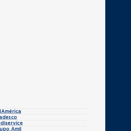
ulAmérica
radesco
diservice
rupo Amil