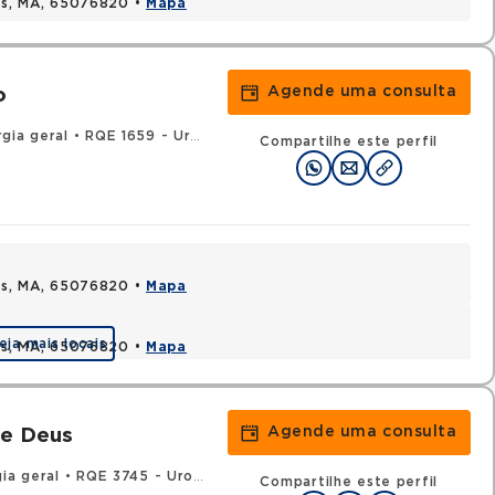
uis, MA, 65076820 •
Mapa
Agende uma consulta
o
gia geral
•
RQE 1659 - Urologia
Compartilhe este perfil
uis, MA, 65076820 •
Mapa
eja mais locais
uis, MA, 65076820 •
Mapa
Agende uma consulta
De Deus
gia geral
•
RQE 3745 - Urologia
Compartilhe este perfil