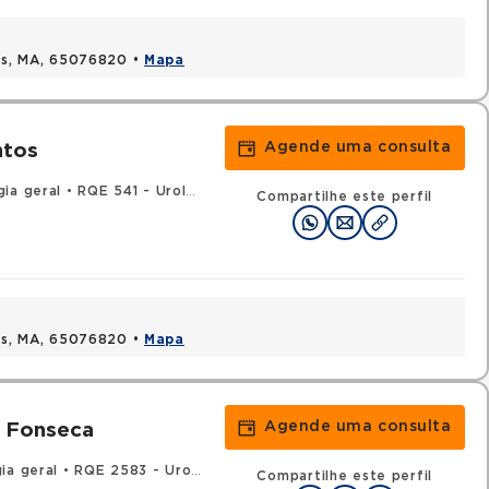
uis, MA, 65076820 •
Mapa
Agende uma consulta
ntos
gia geral
•
RQE 541 - Urologia
Compartilhe este perfil
uis, MA, 65076820 •
Mapa
Agende uma consulta
s Fonseca
ia geral
•
RQE 2583 - Urologia
Compartilhe este perfil