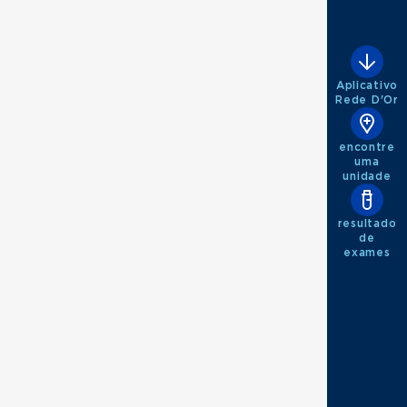
Aplicativo
Rede D'Or
encontre
uma
unidade
resultado
de
exames