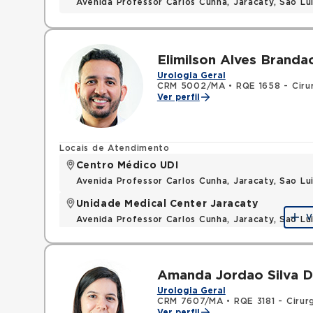
Avenida Professor Carlos Cunha, Jaracaty, Sao L
Elimilson Alves Branda
Urologia Geral
CRM 5002/MA
•
RQE 1658 - Cirur
Ver perfil
Locais de Atendimento
Centro Médico UDI
Avenida Professor Carlos Cunha, Jaracaty, Sao L
Unidade Medical Center Jaracaty
V
Avenida Professor Carlos Cunha, Jaracaty, Sao L
Amanda Jordao Silva 
Urologia Geral
CRM 7607/MA
•
RQE 3181 - Cirur
Ver perfil