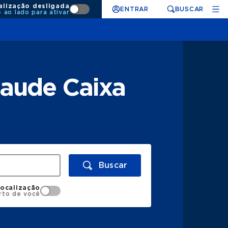
alização desligada
ENTRAR
BUSCAR
e ao lado para ativar
Saude Caixa
Buscar
localização
rto de você