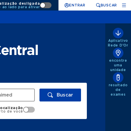
alização desligada
ENTRAR
BUSCAR
e ao lado para ativar
Aplicativo
Rede D'Or
entral
encontre
uma
unidade
resultado
de
Buscar
exames
localização
rto de você