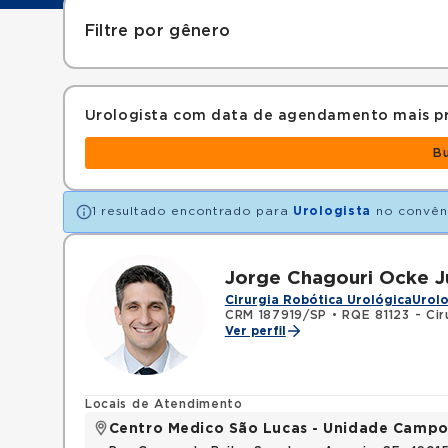
Filtre por gênero
Urologista com data de agendamento mais p
B
1 resultado encontrado para
Urologista
no convê
Jorge Chagouri Ocke J
Cirurgia Robótica Urológica
Urolo
CRM 187919/SP
•
RQE 81123 - Cir
Ver perfil
Locais de Atendimento
Centro Medico São Lucas - Unidade Campo