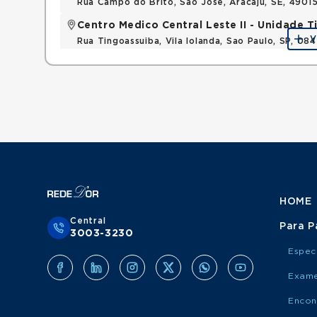
Rua Campo do Brito, Sao Jose, Aracaju, SE, 490
Centro Medico Central Leste II - Unidade 
V
Rua Tingoassuiba, Vila Iolanda, Sao Paulo, SP, 08
HOME
Central
Para P
3003-3230
Espec
Exame
Encon