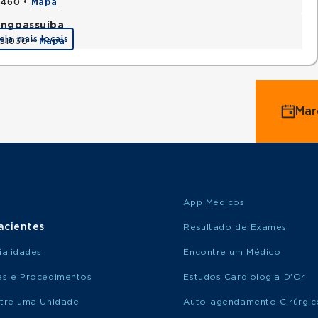
15460 •
Mapa
Tingoassuiba
eja mais locais
451030 •
Mapa
Mar
App Médicos
acientes
Resultado de Exames
ialidades
Encontre um Médico
s e Procedimentos
Estudos Cardiologia D'Or
tre uma Unidade
Auto-agendamento Cirúrgic