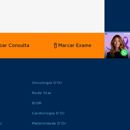
Agende
car Consulta
Marcar Exame
por
Whatsapp
Oncologia D'Or
Rede Star
IDOR
Cardiologia D’Or
o
Maternidade D'Or