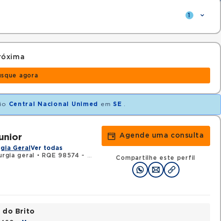
1
róxima
usque agora
nio
Central Nacional Unimed
em
SE
.
Agende uma consulta
unior
gia Geral
Ver todas
urgia geral
•
RQE 98574 - Urologia
Compartilhe este perfil
 do Brito