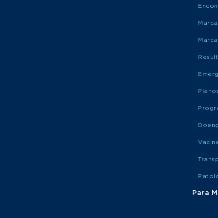
Encon
Marca
Marca
Resul
Emerg
Plano
Progr
Doen
Vacin
Trans
Patol
Para M