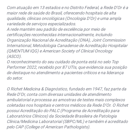
Com atuação em 13 estados e no Distrito Federal, a Rede D’Or é a
maior rede de saúde do Brasil, oferecendo hospitais de alta
qualidade, clínicas oncológicas (Oncologia D’Or) e uma ampla
variedade de serviços especializados.
A rede mantém seu padrão de excelência por meio de
certificações reconhecidas internacionalmente, incluindo
Organização Nacional de Acreditação (ONA), Joint Commission
International, Metodologia Canadense de Acreditação Hospitalar
(QMENTUM IQG) e American Society of Clinical Oncology
(ASCO).
O reconhecimento do seu cuidado de ponta está no selo Top
Performer 2022, recebido por 87 UTIs, que evidencia sua posição
de destaque no atendimento a pacientes críticos e na liderança
do setor.
O Richet Medicina & Diagnóstico, fundado em 1947, faz parte da
Rede D’Or, conta com diversas unidades de atendimento
ambulatorial e processa as amostras de testes mais complexos
coletadas nos hospitais e centros médicos da Rede D’Or. O Richet
possui Acreditação do PALC (Programa de Acreditação para
Laboratórios Clínicos) da Sociedade Brasileira de Patologia
Clínica/Medicina Laboratorial (SBPC/ML) e também é acreditado
pelo CAP (College of American Pathologists).