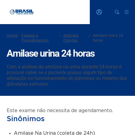
Home
/
Exames e
/
Análises
/
Amilase urina 24
Procedimentos
Clínicas
horas
Amilase urina 24 horas
Com a análise da amilase na urina durante 24 horas é
possível saber se o paciente possui algum tipo de
alteração no funcionamento do pâncreas ou mesmo das
glândulas salivares.
Este exame não necessita de agendamento.
Sinônimos
Amilase Na Urina (coleta de 24h)